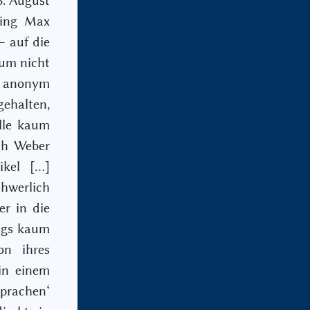
3. August
ging Max
– auf die
aum nicht
n anonym
gehalten,
lle kaum
ch Weber
ikel […]
chwerlich
r in die
ings kaum
n ihres
 in einem
prachen‘