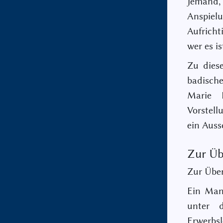
Jemand,
Anspiel
Aufricht
wer es is
Zu diese
badische
Marie 
Vorstell
ein Auss
Zur Üb
Zur Über
Ein Manu
unter 
Erwerbsl