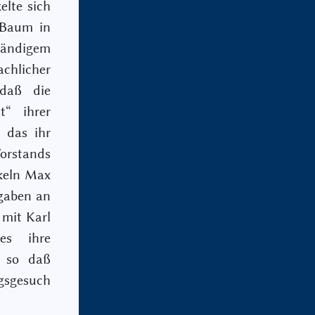
elte sich
 Baum in
tändigem
chlicher
 daß die
t“ ihrer
 das ihr
orstands
keln Max
ngaben an
 mit Karl
es ihre
so daß
gsgesuch