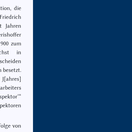
tion, die
riedrich
t Jahren
rishoffer
 1900 zum
chst in
cheiden
 besetzt.
 J[ahres]
arbeiters
spektor‘“
pektoren
olge von