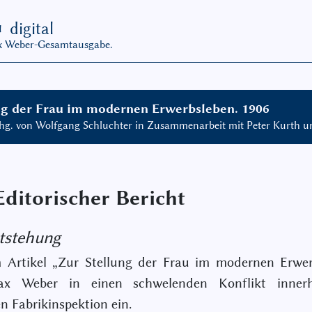
G
digital
ax Weber-Gesamtausgabe.
ng der Frau im modernen Erwerbsleben. 1906
 hg. von Wolfgang Schluchter in Zusammenarbeit mit Peter Kurth u
Editorischer Bericht
tstehung
 Artikel „Zur Stellung der Frau im modernen Erwer
ax Weber in einen schwelenden Konflikt inner
n Fabrikinspektion ein.