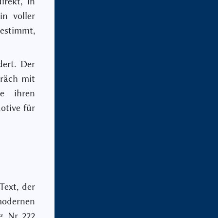
irekt, in
in voller
estimmt,
dert. Der
präch mit
e ihren
otive für
Text, der
odernen
, Nr. 222