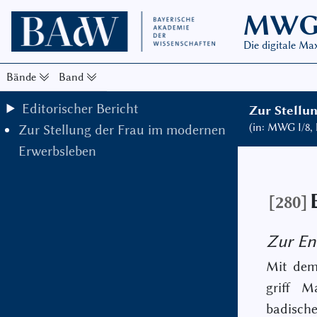
MW
Die digitale M
Bände
Band
Editorischer Bericht
Zur Stellu
(in: MWG I/8,
Zur Stellung der Frau im modernen
Erwerbsleben
[280]
Zur En
Mit dem
griff M
badische