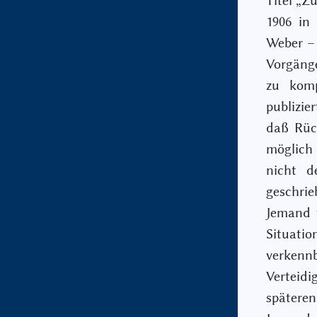
Titel „Z
1906 in 
Weber – 
Vorgänge
zu komp
publizie
daß Rüc
möglich
nicht d
geschrie
Jemand 
Situatio
verkennb
Verteidi
späteren