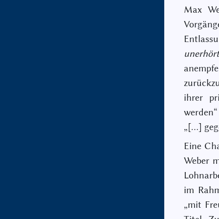
Max Web
Vorgänge
Entlass
unerhör
anempf
zurückzu
ihrer pr
werden“
„[…] ge
Eine Cha
Weber m
Lohnarbe
im Rahm
„mit Fr