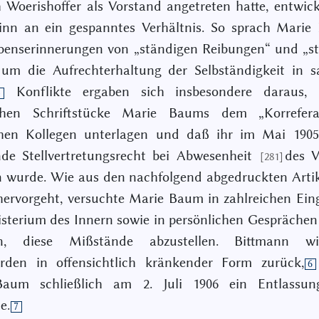
h Woerishoffer als Vorstand angetreten hatte, entwick
inn an ein gespanntes Verhältnis. So sprach Marie
ebenserinnerungen von „ständigen Reibungen“ und „s
um die Aufrechterhaltung der Selbständigkeit in sa
Konflikte ergaben sich insbesondere daraus,
5
ichen Schriftstücke Marie Baums dem „Korrefera
hen Kollegen unterlagen und daß ihr im Mai 1905
nde Stellvertretungsrecht bei Abwesenheit
des V
[281]
n wurde. Wie aus den nachfolgend abgedruckten Arti
ervorgeht, versuchte Marie Baum in zahlreichen Ei
sterium des Innern sowie in persönlichen Gesprächen
nn, diese Mißstände abzustellen. Bittmann wi
rden in offensichtlich kränkender Form zurück,
6
aum schließlich am 2. Juli 1906 ein Entlassun
e.
7