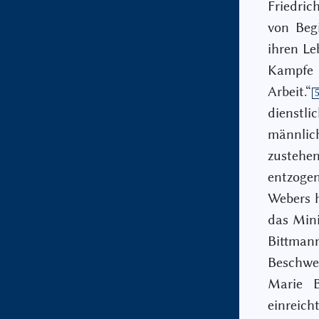
Friedric
von Beg
ihren L
Kampfe 
Arbeit.“
dienstl
männlic
zustehe
entzoge
Webers h
das Mini
Bittma
Beschwe
Marie B
einreicht