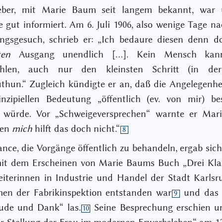
er, mit Marie Baum seit langem bekannt, war 
 gut informiert. Am 6. Juli 1906, also wenige Tage n
ungsgesuch, schrieb er: „Ich bedaure diesen denn 
ten
Ausgang unendlich […]. Kein Mensch kan
ehlen, auch nur den kleinsten Schritt (in d
thun.“ Zugleich kündigte er an, daß die Angelegenh
inzipiellen Bedeutung „öffentlich (ev. von mir) b
 würde. Vor „Schweigeversprechen“ warnte er Mar
gen
mich
hilft das doch nicht.“
8
nce, die Vorgänge öffentlich zu behandeln, ergab sic
it dem Erscheinen von Marie Baums Buch „Drei Kla
iterinnen in Industrie und Handel der Stadt Karlsr
en der Fabrikinspektion entstanden war
und das e
9
eude und Dank“ las.
Seine Besprechung erschien u
10