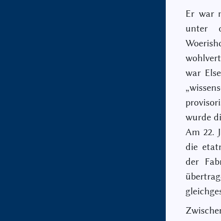
Er war m
unter d
Woerisho
wohlvert
war Else
„wisse
proviso
wurde di
Am 22. J
die etat
der Fabr
übertrag
gleichges
Zwische