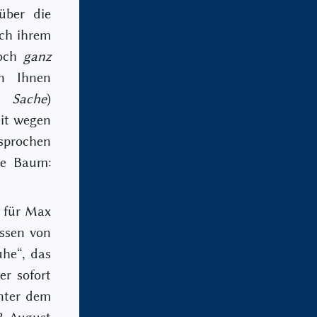
über die
ach ihrem
doch
ganz
n Ihnen
er
Sache
)
eit wegen
esprochen
ie Baum:
h für Max
ssen von
uhe“, das
r sofort
nter dem