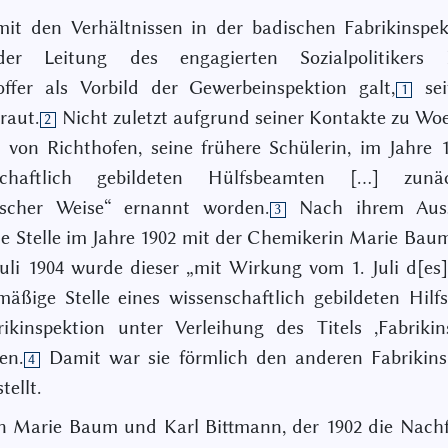
it den Verhältnissen in der badischen Fabrikinspek
er Leitung des engagierten Sozialpolitikers F
ffer als Vorbild der Gewerbeinspektion galt,
sei
1
raut.
Nicht zuletzt aufgrund seiner Kontakte zu Woe
2
 von Richthofen, seine frühere Schülerin, im Jahre
nschaftlich gebildeten Hülfsbeamten […] zunä
rischer Weise“ ernannt worden.
Nach ihrem Auss
3
e Stelle im Jahre 1902 mit der Chemikerin Marie Baum
uli 1904 wurde dieser „mit Wirkung vom 1. Juli d[es]
mäßige Stelle eines wissenschaftlich gebildeten Hilfs
ikinspektion unter Verleihung des Titels ,Fabrikin
en.
Damit war sie förmlich den anderen Fabrikins
4
tellt.
n Marie Baum und Karl Bittmann, der 1902 die Nachf