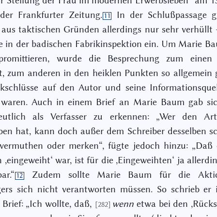
ur Stellung der Frau im modernen Erwerbsleben“ am 1
der Frankfurter Zeitung.
In der Schlußpassage 
11
aus taktischen Gründen allerdings nur sehr verhüllt 
 in der badischen Fabrikinspektion ein. Um Marie B
romittieren, wurde die Besprechung zum eine
rt, zum anderen in den heiklen Punkten so allgemein 
kschlüsse auf den Autor und seine Informationsque
 waren. Auch in einem Brief an Marie Baum gab si
eutlich als Verfasser zu erkennen: „Wer den Art
ben hat, kann doch außer dem Schreiber desselben s
vermuthen oder merken“, fügte jedoch hinzu: „Daß e
n ,eingeweiht‘ war, ist für die ,Eingeweihten‘ ja allerd
ar.“
Zudem sollte Marie Baum für die Aktio
12
gers sich nicht verantworten müssen. So schrieb er
 Brief: „Ich wollte, daß,
wenn
etwa bei den ,Rücks
[282]