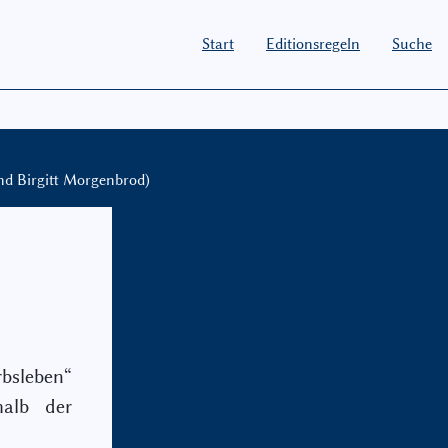
Start
Editionsregeln
Suche
nd Birgitt Morgenbrod)
bsleben“
halb der