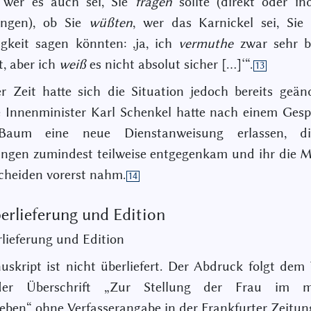
 wer es auch sei, Sie
fragen
sollte (direkt oder ind
ungen), ob Sie
wüßten
, wer das Karnickel sei, Sie 
igkeit sagen könnten: ,ja, ich
vermuthe
zwar sehr b
t, aber ich
weiß
es nicht absolut sicher […]‘“.
13
r Zeit hatte sich die Situation jedoch bereits geän
 Innenminister Karl Schenkel hatte nach einem Ges
Baum eine neue Dienstanweisung erlassen, di
ungen zumindest teilweise entgegenkam und ihr die M
cheiden vorerst nahm.
14
erlieferung und Edition
lieferung und Edition
skript ist nicht überliefert. Der Abdruck folgt dem 
der Überschrift „Zur Stellung der Frau im m
eben“ ohne Verfasserangabe in der Frankfurter Zeitung