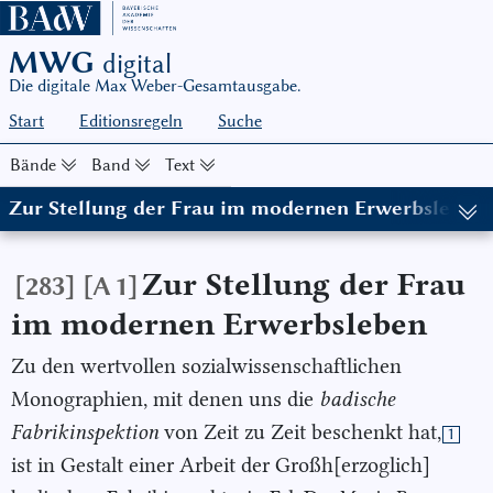
MWG
digital
Die digitale Max Weber-Gesamtausgabe.
Start
Editionsregeln
Suche
Bände
Band
Text
Zur Stellung der Frau im modernen Erwerbsleben.
(in: MWG I/8, hg. von Wolfgang Schluchter in Zusammenarbeit mi
Zur Stellung der Frau
[283]
[A 1]
im modernen Erwerbsleben
Zu den wertvollen sozialwissenschaftlichen
Monographien, mit denen uns die
badische
Fabrikinspektion
von Zeit zu Zeit beschenkt hat,
1
ist in Gestalt einer Arbeit der Großh[erzoglich]