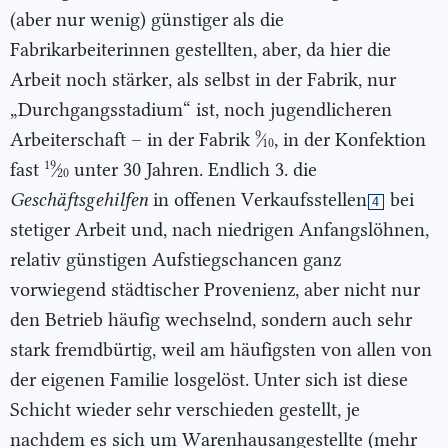
(aber nur wenig) günstiger als die
Fabrikarbeiterinnen gestellten, aber, da hier die
Arbeit noch stärker, als selbst in der Fabrik, nur
„Durchgangsstadium“ ist, noch jugendlicheren
9
Arbeiterschaft – in der Fabrik
⁄
, in der Konfektion
10
19
fast
⁄
unter 30 Jahren. Endlich 3. die
20
Geschäftsgehilfen
in offenen Verkaufsstellen
bei
4
stetiger Arbeit und, nach niedrigen Anfangslöhnen,
relativ günstigen Aufstiegschancen ganz
vorwiegend städtischer Provenienz, aber nicht nur
den Betrieb häufig wechselnd, sondern auch sehr
stark fremdbürtig, weil am häufigsten von allen von
der eigenen Familie losgelöst. Unter sich ist diese
Schicht wieder sehr verschieden gestellt, je
nachdem es sich um Warenhausangestellte (mehr