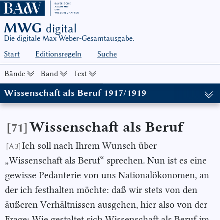
MWG
digital
Die digitale Max Weber-Gesamtausgabe.
Start
Editionsregeln
Suche
Bände
Band
Text
Wissenschaft als Beruf 1917/1919
(in: MWG I/17, hg. von Wolfgang J. Mommsen und Wolfgang Schlu
Wissenschaft als Beruf
[71]
Ich soll nach Ihrem Wunsch über
[A 3]
„Wissenschaft als Beruf“ sprechen. Nun ist es eine
gewisse Pedanterie von uns Nationalökonomen, an
der ich festhalten möchte: daß wir stets von den
äußeren Verhältnissen ausgehen, hier also von der
Frage: Wie gestaltet sich Wissenschaft als Beruf im