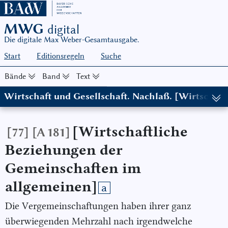
MWG
digital
Die digitale Max Weber-Gesamtausgabe.
Start
Editionsregeln
Suche
Bände
Band
Text
Wirtschaft und Gesellschaft. Nachlaß. [Wirtscha
(in: MWG I/22-1, hg. von Wolfgang J. Mommsen, in Zusammenarbe
[Wirtschaftliche
[77]
[A 181]
Beziehungen der
Gemeinschaften im
allgemeinen]
a
Die Vergemeinschaftungen haben ihrer ganz
überwiegenden Mehrzahl nach irgendwelche