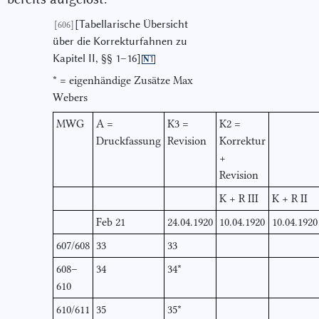
[Tabellarische Übersicht
[606]
über die Korrekturfahnen zu
Kapitel II, §§ 1–16]
N1
* = eigenhändige Zusätze Max
Webers
MWG
A =
K3 =
K2 =
Druckfassung
Revision
Korrektur
+
Revision
K + R III
K + R II
Feb 21
24.04.1920
10.04.1920
10.04.1920
607/608
33
33
608–
34
34*
610
610/611
35
35*