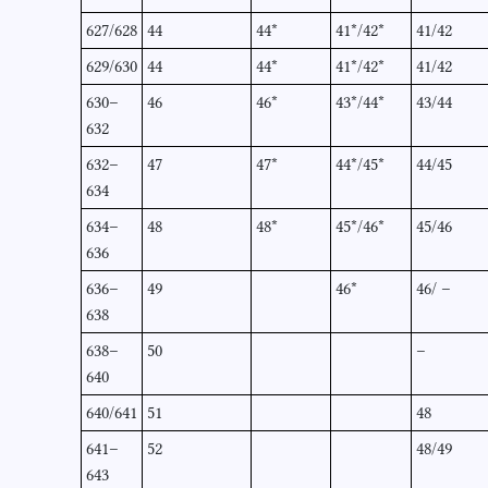
627/628
44
44*
41*/42*
41/42
629/630
44
44*
41*/42*
41/42
630–
46
46*
43*/44*
43/44
632
632–
47
47*
44*/45*
44/45
634
634–
48
48*
45*/46*
45/46
636
636–
49
46*
46/ –
638
638–
50
–
640
640/641
51
48
641–
52
48/49
643