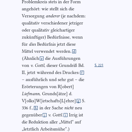
Problemkreis stets in der Form
angehört: wie stellt sich die
Versorgung
anderer
(je nachdem:
qualitativ verschiedener jetziger
oder qualitativ gleichartiger
zukünftiger) Bedürfnisse, wenn
für
dies
Bedürfnis jetzt diese
Mittel verwendet
werden.
d
(Ähnlich
die Ausführungen
e
von
v. Gottl
, dieser Grundriß Bd.
S. 221
II, jetzt
während des Druckes:
f
– ausführlich und sehr gut – die
Erörterungen von R[obert]
Liefmann
,
Grunds[ätze] d.
V[olks]W[irtschafts]L[ehre]
S.
g
336
f.,
in der Sache
nicht
neu
h
gegenüber
v. Gottl
.
Irrig ist
j
i
die Reduktion aller „Mittel“ auf
„letztlich Arbeitsmühe“.)