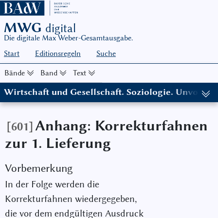
MWG
digital
Die digitale Max Weber-Gesamtausgabe.
Start
Editionsregeln
Suche
Bände
Band
Text
Wirtschaft und Gesellschaft. Soziologie. Unvollen
(MWG I/23, hg. von Knut Borchardt, Edith Hanke und Wolfgang S
Anhang: Korrekturfahnen
[601]
zur 1. Lieferung
Vorbemerkung
In der Folge werden die
Korrekturfahnen wiedergegeben,
die vor dem endgültigen Ausdruck