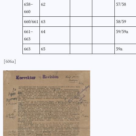
658–
62
57/58
660
660/661
63
58/59
661–
64
59/59a
663
663
65
59a
[606a]