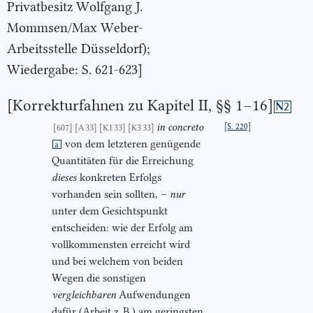
Privatbesitz Wolfgang J.
Mommsen/Max Weber-
Arbeitsstelle Düsseldorf);
Wiedergabe: S. 621-623]
[Korrekturfahnen zu Kapitel II, §§ 1–16]
N2
in concreto
[S. 220]
[607]
[A 33]
[K1 33]
[K3 33]
von dem letzteren genügende
a
Quantitäten für die Erreichung
dieses
konkreten Erfolgs
vorhanden sein sollten, –
nur
unter dem Gesichtspunkt
entscheiden: wie der Erfolg am
vollkommensten erreicht wird
und bei welchem von beiden
Wegen die sonstigen
vergleichbaren
Aufwendungen
dafür (Arbeit z. B.) am geringsten