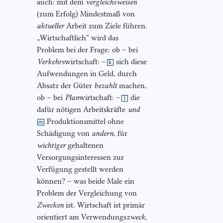
auch: mit dem
vergleichsweisen
(zum Erfolg) Mindestmaß von
aktueller
Arbeit zum Ziele führen.
„Wirtschaftlich“ wird das
Problem bei der Frage: ob – bei
Verkehrs
wirtschaft: –
sich diese
k
Aufwendungen in Geld, durch
Absatz der Güter
bezahlt
machen,
ob – bei
Plan
wirtschaft: –
die
l
dafür nötigen Arbeitskräfte
und
Produktionsmittel ohne
m
Schädigung von
andern
, für
wichtiger
gehaltenen
Versorgungsinteressen zur
Verfügung gestellt werden
können? – was beide Male ein
Problem der Vergleichung von
Zwecken
ist. Wirtschaft ist primär
orientiert am Verwendungs
zweck
,