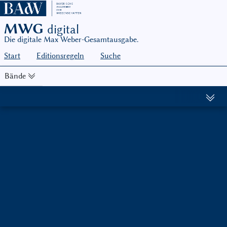
MWG
digital
Die digitale Max Weber-Gesamtausgabe.
Start
Editionsregeln
Suche
Bände