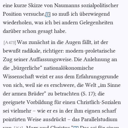
eine kurze Skizze von Naumanns sozialpolitischer
Position versuche,
so muß ich überwiegend
1)
wiederholen, was ich bei andern Gelegenheiten
darüber schon gesagt habe.
Was zunächst in die Augen fällt, ist der
[A 473]
bewußt radikale, richtiger: modern-proletarische
Zug seiner Auffassungsweise. Die Anlehnung an
die „bürgerliche“ nationalökonomische
Wissenschaft weist er aus dem Erfahrungsgrunde
von sich, weil sie es erschwere, die Welt „im Sinne
der armen Brüder“ zu betrachten (S. 17); die
geeignete Vorbildung für einen Christlich-Sozialen
sei vielmehr – wie er es in der ihm eignen scharf
pointirten Weise ausdrückt – das Parallelstudium
von
„Marx und Christus.“
Das sei für einen