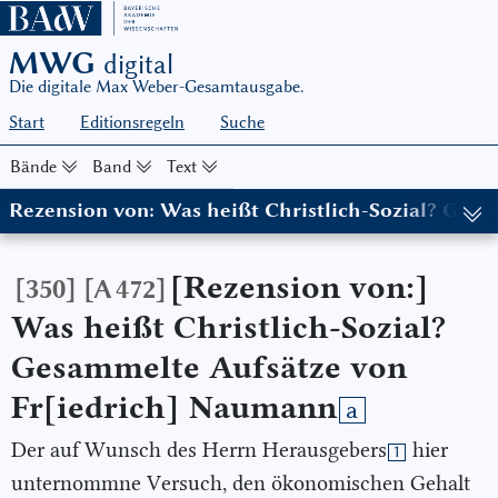
MWG
digital
Die digitale Max Weber-Gesamtausgabe.
Start
Editionsregeln
Suche
Bände
Band
Text
Rezension von: Was heißt Christlich-Sozial? Ges
(in: MWG I/4, hg. von Wolfgang J. Mommsen in Zusammenarbeit m
[Rezension von:]
[350]
[A 472]
Was heißt Christlich-Sozial?
Gesammelte Aufsätze von
Fr[iedrich]
Naumann
a
Der auf Wunsch des Herrn Herausgebers
hier
1
unternommne Versuch, den ökonomischen Gehalt