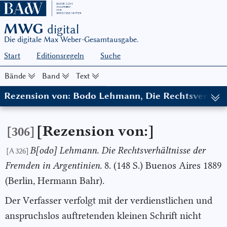
MWG
digital
Die digitale Max Weber-Gesamtausgabe.
Start
Editionsregeln
Suche
Bände
Band
Text
Rezension von: Bodo Lehmann, Die Rechtsverhältn
(in: MWG I/4, hg. von Wolfgang J. Mommsen in Zusammenarbeit m
[Rezension von:]
[306]
B[odo] Lehmann. Die Rechtsverhältnisse der
[A 326]
Fremden in Argentinien.
8. (148 S.) Buenos Aires 1889
(Berlin, Hermann Bahr).
Der Verfasser verfolgt mit der verdienstlichen und
anspruchslos auftretenden kleinen Schrift nicht