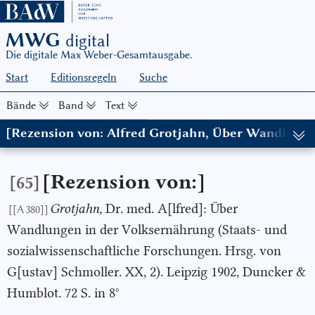
MWG
digital
Die digitale Max Weber-Gesamtausgabe.
Start
Editionsregeln
Suche
Bände
Band
Text
[Rezension von: Alfred Grotjahn, Über Wandlunge
(in: MWG I/8, hg. von Wolfgang Schluchter in Zusammenarbeit mi
[Rezension von:]
[65]
Grotjahn,
Dr. med. A[lfred]: Über
[[A 380]]
Wandlungen in der Volksernährung (Staats- und
sozialwissenschaftliche Forschungen. Hrsg. von
G[ustav] Schmoller. XX, 2). Leipzig 1902, Duncker &
Humblot. 72 S. in 8°