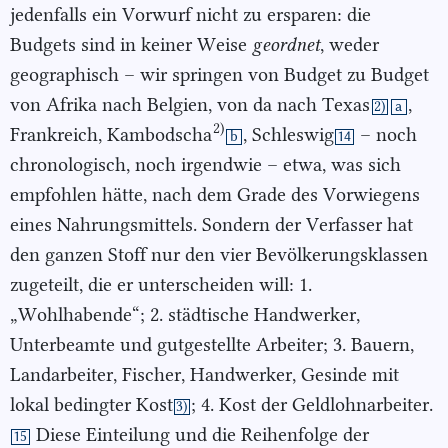
jedenfalls ein Vorwurf nicht zu ersparen: die
Budgets sind in keiner Weise
geordnet
, weder
geographisch – wir springen von Budget zu Budget
von Afrika nach Belgien, von da nach Texas
,
2)
a
2)
Frankreich, Kambodscha
, Schleswig
– noch
b
14
chronologisch, noch irgendwie – etwa, was sich
empfohlen hätte, nach dem Grade des Vorwiegens
eines Nahrungsmittels. Sondern der Verfasser hat
den ganzen Stoff nur den vier Bevölkerungsklassen
zugeteilt, die er unterscheiden will: 1.
„Wohlhabende“; 2. städtische Handwerker,
Unterbeamte und gutgestellte Arbeiter; 3. Bauern,
Landarbeiter, Fischer, Handwerker, Gesinde mit
lokal bedingter Kost
; 4. Kost der Geldlohnarbeiter.
3)
Diese Einteilung und die Reihenfolge der
15