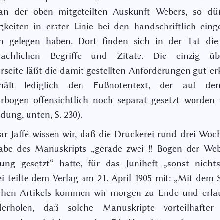
an der oben mitgeteilten Auskunft Webers, so dür
gkeiten in erster Linie bei den handschriftlich eing
n gelegen haben. Dort finden sich in der Tat die
rachlichen Begriffe und Zitate. Die einzig über
rseite läßt die damit gestellten Anforderungen gut e
hält lediglich den Fußnotentext, der auf de
rbogen offensichtlich noch separat gesetzt worden 
dung, unten, S. 230).
r Jaffé wissen wir, daß die Druckerei rund drei Wo
abe des Manuskripts „gerade zwei !! Bogen der Web
ung gesetzt“ hatte, für das Juniheft „sonst nichts
i teilte dem Verlag am 21. April 1905 mit: „Mit dem 
chen Artikels kommen wir morgen zu Ende und erla
erholen, daß solche Manuskripte vorteilhafter