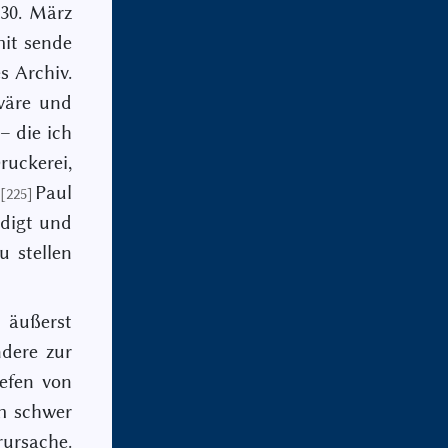
 30. März
mit sende
s Archiv.
 wäre und
– die ich
ruckerei,
Paul
[225]
ndigt und
u stellen
 äußerst
ndere zur
efen von
em schwer
rursache.