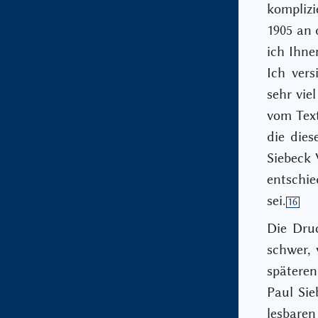
komplizie
1905 an 
ich Ihne
Ich vers
sehr vie
vom Text
die dies
Siebeck 
entschie
sei.
16
Die Dru
schwer, 
spätere
Paul Sie
lesbaren