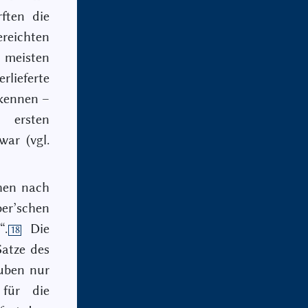
ften die
ereichten
 meisten
lieferte
rkennen –
n ersten
war (vgl.
chen nach
er’schen
“.
Die
18
Satze des
uben nur
 für die