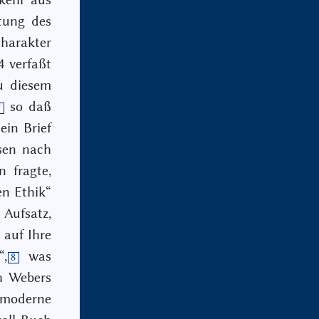
tung des
harakter
4 verfaßt
u diesem
so daß
7
ein Brief
sen nach
 fragte,
en Ethik“
Aufsatz,
 auf Ihre
“,
was
8
ch Webers
s moderne