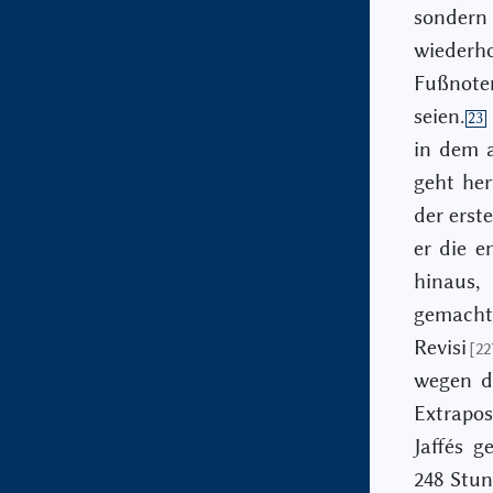
sondern
wiederho
Fußnoten
seien.
23
in dem a
geht her
der erst
er die e
hinaus,
gemacht
Revisi
[22
wegen de
Extrapo
Jaffés g
248 Stun