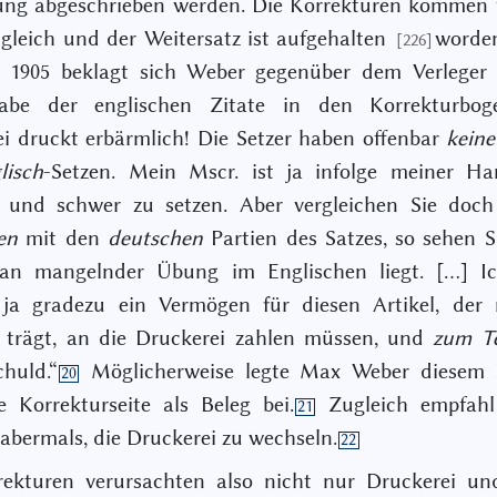
lung abgeschrieben werden. Die Korrekturen kommen 
gleich und der Weitersatz ist aufgehalten
worden
[226]
il 1905 beklagt sich Weber gegenüber dem Verleger 
abe der englischen Zitate in den Korrekturbog
i druckt erbärmlich! Die Setzer haben offenbar
kein
g
lisch
-Setzen. Mein Mscr. ist ja infolge meiner Han
t und schwer zu setzen. Aber vergleichen Sie doch
en
mit den
deutschen
Partien des Satzes, so sehen Si
an mangelnder Übung im Englischen liegt. […] I
 ja gradezu ein Vermögen für diesen Artikel, der 
 trägt, an die Druckerei zahlen müssen, und
zum
T
huld.“
Möglicherweise legte Max Weber diesem B
20
 Korrekturseite als Beleg bei.
Zugleich empfah
21
 abermals, die Druckerei zu wechseln.
22
rekturen verursachten also nicht nur Druckerei und