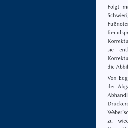
Folgt m
Schwieri
Fußnote
fremdsp
Korrektu
sie ent
Korrektu
die Abbil
Von Edga
der Abg
Abhandl
Druckere
Weber’s
zu wied