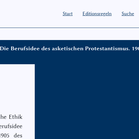
Start
Editionsregeln
Suche
. Die Berufsidee des asketischen Protestantismus. 19
che Ethik
erufsidee
1905 des