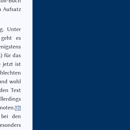
koll-Buch
n Aufsatz
g. Unter
 geht es
nigstens
) für das
jetzt ist
hlechten
und wohl
 den Text
llerdings
ßnoten.
12
 bei den
esonders