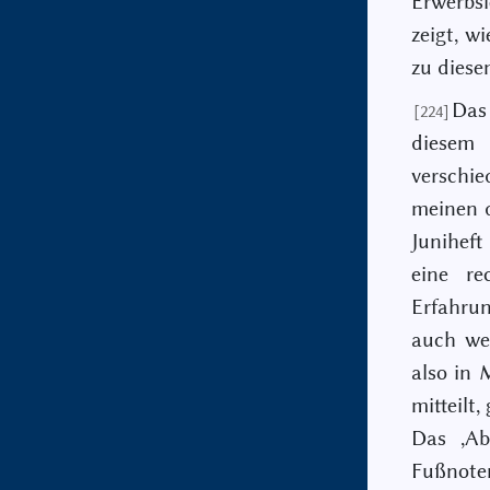
Erwerbsl
zeigt, w
zu diese
Das
[224]
diesem 
verschi
meinen d
Juniheft
eine re
Erfahrun
auch weg
also in 
mitteilt
Das ,Ab
Fußnote