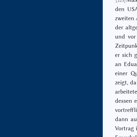
[223]
den USA
zweiten 
der altg
und vor
Zeitpunk
er sich 
an Edua
einer Q
zeigt, d
arbeite
dessen e
vortreff
dann auc
Vortrag 