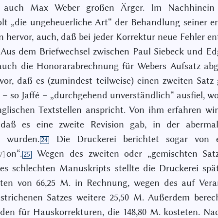
 auch Max Weber großen Ärger. Im Nachhinein
lt „die ungeheuerliche Art“ der Behandlung seiner e
 hervor, auch, daß bei jeder Korrektur neue Fehler e
Aus dem Briefwechsel zwischen Paul Siebeck und Edg
uch die Honorarabrechnung für Webers Aufsatz abge
vor, daß es (zumindest teilweise) einen zweiten Satz 
e – so Jaffé – „durchgehend unverständlich“ ausfiel, w
nglischen Textstellen anspricht. Von ihm erfahren wi
 daß es eine zweite Revision gab, in der abermal
 wurden.
Die Druckerei berichtet sogar von e
24
on“.
Wegen des zweiten oder „gemischten Sat
7]
25
s schlechten Manuskripts stellte die Druckerei spä
sten von 66,25 Μ. in Rechnung, wegen des auf Vera
estrichenen Satzes weitere 25,50 Μ. Außerdem berec
den für Hauskorrekturen, die 148,80 Μ. kosteten. N