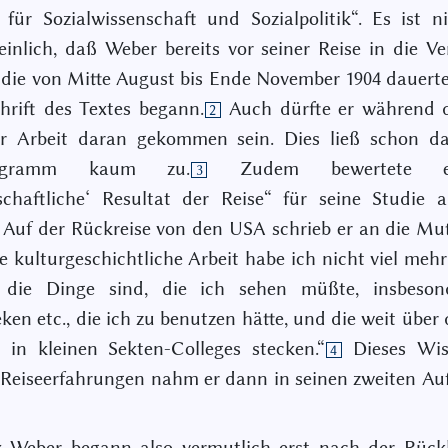
 für Sozialwissenschaft und Sozialpolitik“. Es ist n
inlich, daß Weber bereits vor seiner Reise in die Ve
 die von Mitte August bis Ende November 1904 dauerte
hrift des Textes begann.
Auch dürfte er während d
2
ur Arbeit daran gekommen sein. Dies ließ schon da
rogramm kaum zu.
Zudem bewertete 
3
schaftliche‘ Resultat der Reise“ für seine Studie 
. Auf der Rückreise von den USA schrieb er an die Mut
e kulturgeschichtliche Arbeit habe ich nicht viel meh
 die Dinge sind, die ich sehen müßte, insbeson
eken etc., die ich zu benutzen hätte, und die weit über
t in kleinen Sekten-Colleges stecken.“
Dieses Wis
4
 Reiseerfahrungen nahm er dann in seinen zweiten Auf
 Weber begann also vermutlich erst nach der Rück