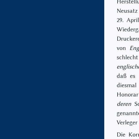
Herstel
Neusatz 
29. Apr
Wiederg
Druckere
von
En
schlech
englisch
daß es 
diesmal
Honorar
deren
Sc
genannte
Verleger
Die Kor