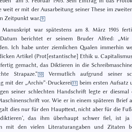
eben“ am 5. Februar 1905. Sein Eintrag in das Proto
ie weit er mit der Ausarbeitung seiner These im zweite
m Zeitpunkt war.
9
 Manuskript war spätestens am 8. März 1905 ferti
Datum berichtet er seinem Bruder Alfred: „Mir
eden. Ich habe unter ziemlichen Qualen immerhin we
icken Artikel (Prot[estantische] Ethik u. Capitalismus
 fertig gemacht, das Diktieren in die Schreibmaschine 
chte Strapaze.“
Vermutlich aufgrund seiner sc
10
g mit der „Archiv“-Druckerei
beim ersten Aufsatz 
11
en seiner schlechten Handschrift legte er diesmal
Maschinenschrift vor. Wie er in einem späteren Brief a
, galt dies nur für den Haupttext, nicht aber für die Fu
diktieren‘, das ihm überhaupt schwer fiel, ist ja
n mit den vielen Literaturangaben und Zitaten b