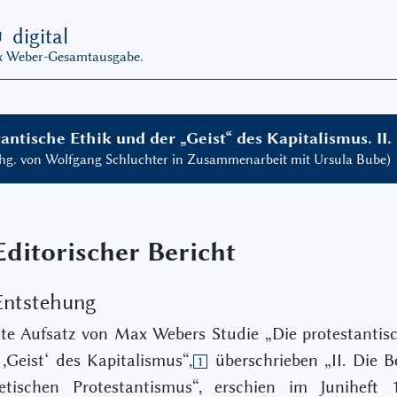
G
digital
ax Weber-Gesamtausgabe.
antische Ethik und der „Geist“ des Kapitalismus. II
 hg. von Wolfgang Schluchter in Zusammenarbeit mit Ursula Bube)
Editorischer Bericht
 Entstehung
te Aufsatz von Max Webers Studie „Die protestantis
,Geist‘ des Kapitalismus“,
überschrieben „II. Die B
1
etischen Protestantismus“, erschien im Juniheft 