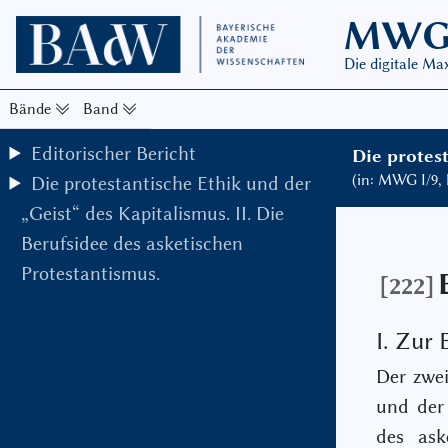
MW
Die digitale M
Bände
Band
Editorischer Bericht
Die protest
(in: MWG I/9,
Die protestantische Ethik und der
„Geist“ des Kapitalismus.
II. Die
Berufsidee des asketischen
Protestantismus.
[222]
I. Zur
Der zwei
und der 
des ask