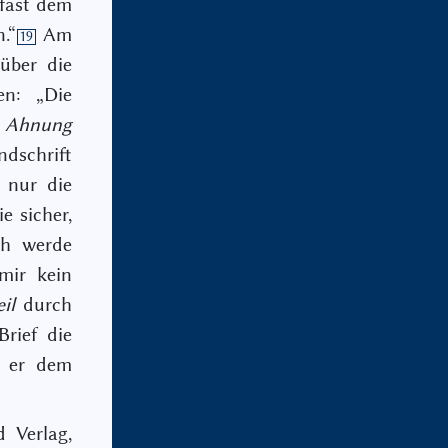
fast dem
.“
Am
19
über die
en: „Die
e Ahnung
dschrift
 nur die
e sicher,
ch werde
mir kein
eil
durch
rief die
l er dem
 Verlag,