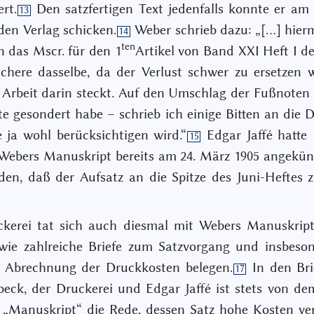
rt.
Den satzfertigen Text jedenfalls konnte er am
13
den Verlag schicken.
Weber schrieb dazu: „[…] hier
14
ten
n das Mscr. für den 1
Artikel von Band XXI Heft I de
ichere dasselbe, da der Verlust schwer zu ersetzen
l Arbeit darin steckt. Auf den Umschlag der Fußnoten 
e gesondert habe – schrieb ich einige Bitten an die D
e ja wohl berücksichtigen wird.“
Edgar Jaffé hatte
15
Webers Manuskript bereits am 24. März 1905 angekü
den, daß der Aufsatz an die Spitze des Juni-Heftes z
ckerei tat sich auch diesmal mit Webers Manuskript
wie zahlreiche Briefe zum Satzvorgang und insbeso
n Abrechnung der Druckkosten belegen.
In den Bri
17
beck, der Druckerei und Edgar Jaffé ist stets von d
 „Manuskript“ die Rede, dessen Satz hohe Kosten ve