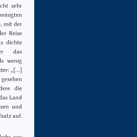
icht sehr
reinigten
, mit der
er Reise
s dichte
er das
als wenig
ter: „[…]
r gesehen
dere die
 das Land
sen und
satz auf.
kehr aus