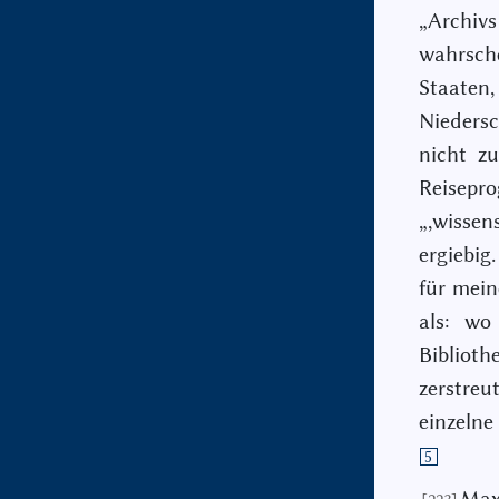
„Archivs
wahrsche
Staaten,
Niedersc
nicht z
Reisep
„,wissen
ergiebig
für mein
als: wo
Biblioth
zerstreu
einzelne
5
Max