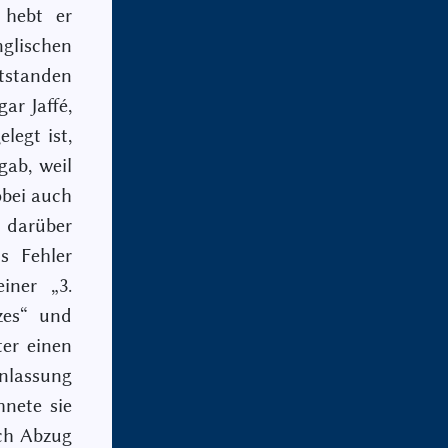
 hebt er
nglischen
ntstanden
ar Jaffé,
legt ist,
gab, weil
obei auch
r darüber
s Fehler
iner „3.
zes“ und
ter einen
nlassung
hnete sie
ach Abzug