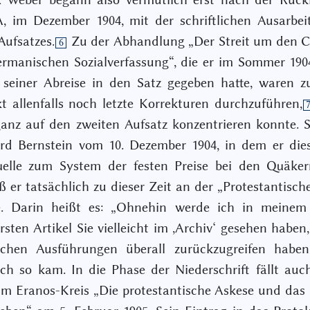
, im Dezember 1904, mit der schriftlichen Ausarbei
Aufsatzes.
Zu der Abhandlung „Der Streit um den C
6
ermanischen Sozialverfassung“, die er im Sommer 190
 seiner Abreise in den Satz gegeben hatte, waren z
t allenfalls noch letzte Korrekturen durchzuführen,
ganz auf den zweiten Aufsatz konzentrieren konnte. S
rd Bernstein vom 10. Dezember 1904, in dem er die
uelle zum System der festen Preise bei den Quäkern
aß er tatsächlich zu dieser Zeit an der „Protestantisch
te. Darin heißt es: „Ohnehin werde ich in meinem 
rsten Artikel Sie vielleicht im ,Archiv‘ gesehen haben,
lichen Ausführungen überall zurückzugreifen haben
h so kam. In die Phase der Niederschrift fällt au
im Eranos-Kreis „Die protestantische Askese und da