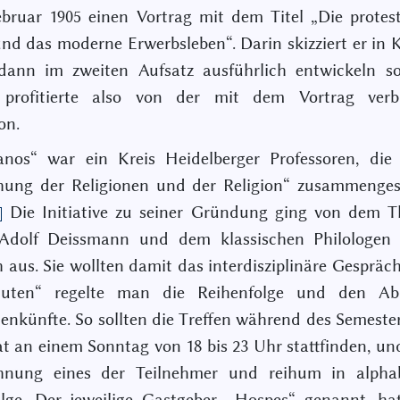
bruar 1905 einen Vortrag mit dem Titel „Die protes
nd das moderne Erwerbsleben“. Darin skizziert er in 
dann im zweiten Aufsatz ausführlich entwickeln sol
 profitierte also von der mit dem Vortrag ver
on.
anos“ war ein Kreis Heidelberger Professoren, die 
chung der Religionen und der Religion“ zusammenges
Die Initiative zu seiner Gründung ging von dem T
Adolf Deissmann und dem klassischen Philologen 
h aus. Sie wollten damit das interdisziplinäre Gespräch
tuten“ regelte man die Reihenfolge und den Ab
künfte. So sollten die Treffen während des Semeste
 an einem Sonntag von 18 bis 23 Uhr stattfinden, un
nung eines der Teilnehmer und reihum in alphab
lge. Der jeweilige Gastgeber, „Hospes“ genannt, ha