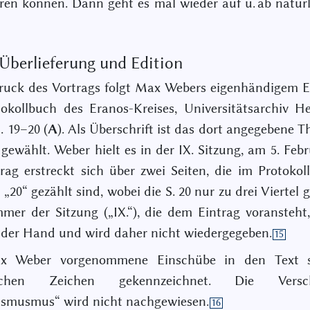
ren können. Dann geht es mal wieder auf u. ab natürl
 Überlieferung und Edition
uck des Vortrags folgt Max Webers eigenhändigem E
okollbuch des Eranos-Kreises, Universitätsarchiv He
. 19–20 (
A
). Als Überschrift ist das dort angegebene 
 gewählt. Weber hielt es in der IX. Sitzung, am 5. Febr
rag erstreckt sich über zwei Seiten, die im Protokol
„20“ gezählt sind, wobei die S. 20 nur zu drei Viertel ge
er der Sitzung („IX.“), die dem Eintrag voransteh
der Hand und wird daher nicht wiedergegeben.
15
x Weber vorgenommene Einschübe in den Text s
tischen Zeichen gekennzeichnet. Die Versch
rismusmus“ wird nicht nachgewiesen.
16