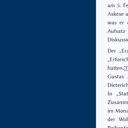
am 5. Fe
Askese u
was er 
Aufsatz
Diskussi
Der „Er
„Erfors
hatten.
3
Gustav 
Dieteric
In „Sta
Zusammen
im Monat
der Woh
Reihenfo