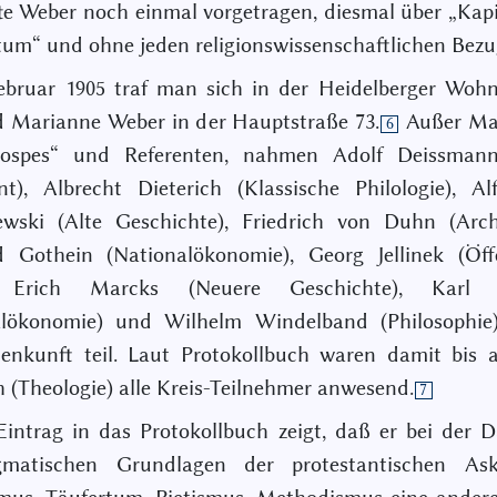
te Weber noch einmal vorgetragen, diesmal über „Kap
tum“ und ohne jeden religionswissenschaftlichen Bezu
ebruar 1905 traf man sich in der Heidelberger Woh
 Marianne Weber in der Hauptstraße 73.
Außer Ma
6
spes“ und Referenten, nahmen Adolf Deissman
t), Albrecht Dieterich (Klassische Philologie), A
wski (Alte Geschichte), Friedrich von Duhn (Archä
d Gothein (Nationalökonomie), Georg Jellinek (Öffe
, Erich Marcks (Neuere Geschichte), Karl 
alökonomie) und Wilhelm Windelband (Philosophie
nkunft teil. Laut Protokollbuch waren damit bis a
h (Theologie) alle Kreis-Teilnehmer anwesend.
7
intrag in das Protokollbuch zeigt, daß er bei der 
matischen Grundlagen der protestantischen As