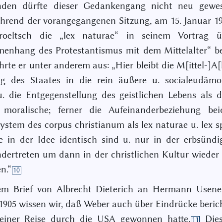
den dürfte dieser Gedankengang nicht neu gewes
rend der vorangegangenen Sitzung, am 15. Januar 19
roeltsch die „lex naturae“ in seinem Vortrag 
enhang des Protestantismus mit dem Mittelalter“ be
hrte er unter anderem aus: „Hier bleibt die M[ittel-]A[l
ng des Staates in die rein äußere u. socialeudämon
. die Entgegenstellung des geistlichen Lebens als d
h moralische; ferner die Aufeinanderbeziehung be
stem des corpus christianum als lex naturae u. lex spi
e in der Idee identisch sind u. nur in der erbsünd
dertreten um dann in der christlichen Kultur wieder 
n.“
10
em Brief von Albrecht Dieterich an Hermann Usene
1905 wissen wir, daß Weber auch über Eindrücke berich
seiner Reise durch die USA gewonnen hatte.
Dies
11