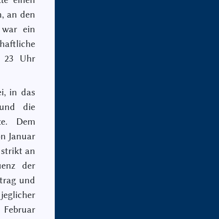
n, an den
 war ein
haftliche
n 23 Uhr
i, in das
 und die
tte. Dem
on Januar
strikt an
uenz der
rtrag und
eglicher
. Februar