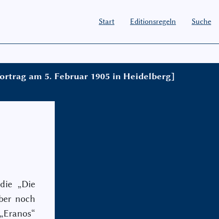
Start
Editionsregeln
Suche
ortrag am 5. Februar 1905 in Heidelberg]
die „Die
er noch
„Eranos“