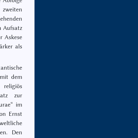
e Abfolge
 zweiten
gehenden
n Aufsatz
er Askese
ärker als
ntische
g mit dem
religiös
satz zur
turae“ im
von Ernst
ltliche
nen. Den