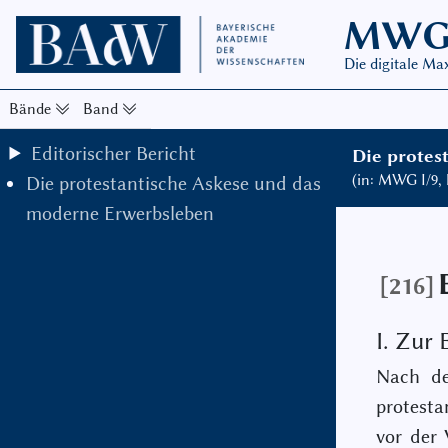
MW
Die digitale M
Bände
Band
Editorischer Bericht
Die protes
(in: MWG I/9,
Die protestantische Askese und das
moderne Erwerbsleben
[216]
I. Zur
Nach de
protesta
vor der 