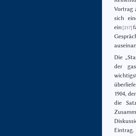
Vortrag 
sich ei
ein
f
[217]
Gespräc
auseinan
Die „Sta
der gas
wichtig
überlief
1904, de
die Sat
Zusammen
Diskuss
Eintrag.