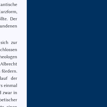
tantische
Kurzform,
lte. Der
bundenen
sich zur
chlossen
heologen
Albrecht
 fördern.
lauf der
rs einmal
d zwar in
etischer
tte einen