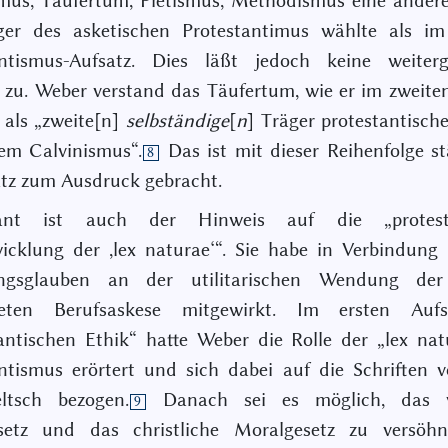
mus, Täufertum, Pietismus, Methodismus eine ander
ger des asketischen Protestantimus wählte als im
antismus-Aufsatz. Dies läßt jedoch keine weiter
 zu. Weber verstand das Täufertum, wie er im zweite
, als „zweite[n]
selbständige
[
n
] Träger protestantisch
em Calvinismus“.
Das ist mit dieser Reihenfolge st
8
tz zum Ausdruck gebracht.
ssant ist auch der Hinweis auf die „protesta
icklung der ,lex naturae‘“. Sie habe in Verbindun
ngsglauben an der utilitarischen Wendung der 
eten Berufsaskese mitgewirkt. Im ersten Auf
antischen Ethik“ hatte Weber die Rolle der „lex na
ntismus erörtert und sich dabei auf die Schriften 
eltsch bezogen.
Danach sei es möglich, das we
9
setz und das christliche Moralgesetz zu versöh