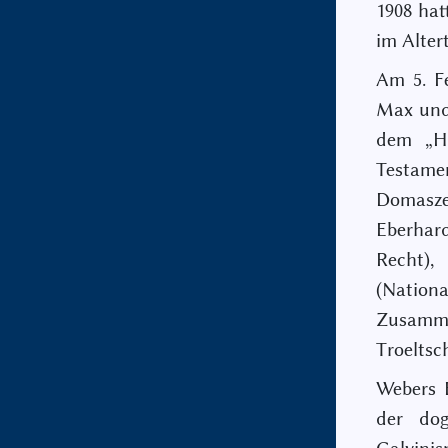
1908 hat
im Alter
Am 5. F
Max und
dem „Ho
Testamen
Domasze
Eberhar
Recht)
(Nation
Zusamme
Troeltsc
Webers E
der dog