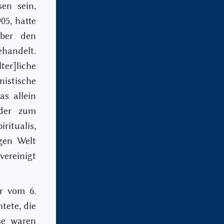
en sein,
05, hatte
über den
handelt.
ter]liche
istische
as allein
ider zum
ritualis,
igen Welt
vereinigt
r vom 6.
tete, die
e waren