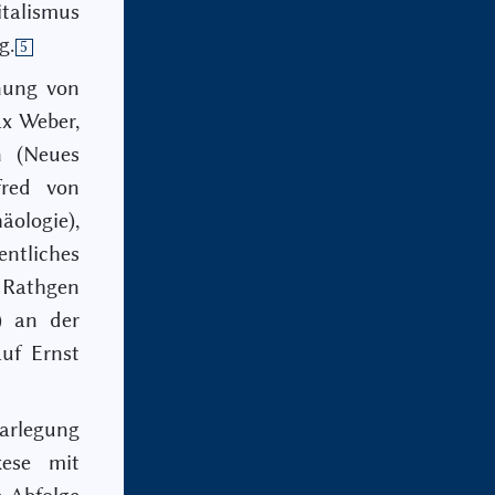
italismus
g.
5
nung von
x Weber,
n (Neues
lfred von
ologie),
ntliches
Rathgen
) an der
uf Ernst
Darlegung
kese mit