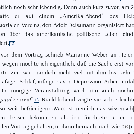
htlich noch sehr lebendig. Denn auch kurz zuvor, am 2
hatte er auf einem „Amerika-Abend“ des Heide
sozialen Vereins, den Adolf Deissmann organisiert hatt
ion über das amerikanische politische Leben eindr
ert.
12
vor dem Vortrag schrieb Marianne Weber an Helen
wegen möchte ich eigentlich, daß die Sache erst vor
tzte Zeit war nämlich nicht viel mit ihm los: sehr
äßiger Schlaf, infolge davon Depression, Arbeitsunfä
 Die morgige Veranstaltung wird nun auch noch
pital
zehren!“
Rückblickend zeigte sie sich erleicht
13
so weit befriedigend. Max ist neulich das wissensch[
en besser bekommen als ich fürchtete u. er h
llen Vortrag gehalten, u. dann hernach auch wie
d
[219]