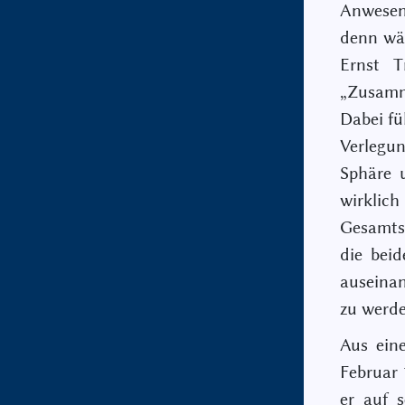
Anwesen
denn wäh
Ernst T
„Zusamm
Dabei fü
Verlegu
Sphäre u
wirklic
Gesamtsy
die beid
auseinan
zu werde
Aus ein
Februar 
er auf 