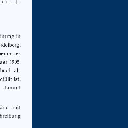
ich […]“.
intrag in
idelberg,
Thema des
uar 1905.
lbuch als
füllt ist.
t, stammt
ind mit
reibung