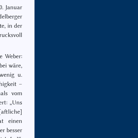
0. Januar
lberger
e, in der
ucksvoll
e Weber:
bei wäre,
 wenig u.
higkeit –
mals vom
ert: „Uns
aftliche]
at einen
er besser