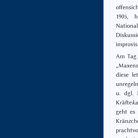
offensic
1905, 
National
Diskuss
improvisi
Am Tag 
„Maxens 
diese le
unregelm
u. dgl.
Kräfte
ka
geht es 
Kränzch
prachtvo