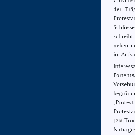
Calvinis
der Trä
Protest
Schlüsse
schreibt
neben d
im Aufsa
Intere
Fortentw
Vorsehu
begründ
„Protest
Protesta
Tro
[218]
Naturge