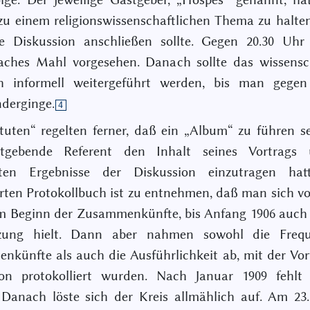
zu einem religionswissenschaftlichen Thema zu halte
ne Diskussion anschließen sollte. Gegen 20.30 Uhr
aches Mahl vorgesehen. Danach sollte das wissensc
h informell weitergeführt werden, bis man gege
derginge.
4
tuten“ regelten ferner, daß ein „Album“ zu führen se
tgebende Referent den Inhalt seines Vortrags
sten Ergebnisse der Diskussion einzutragen ha
erten Protokollbuch ist zu entnehmen, daß man sich v
m Beginn der Zusammenkünfte, bis Anfang 1906 auch 
zung hielt. Dann aber nahmen sowohl die Freq
künfte als auch die Ausführlichkeit ab, mit der Vo
ion protokolliert wurden. Nach Januar 1909 fehlt j
 Danach löste sich der Kreis allmählich auf. Am 23