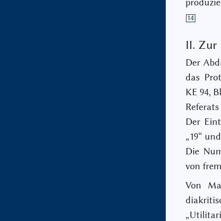
produzie
14
II. Zur
Der Abdr
das Prot
KE 94, Bl
Referats
Der Eint
„19“ und 
Die Numm
von frem
Von Ma
diakri
„Utilita