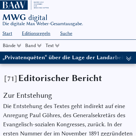
MWG
digital
Die digitale Max Weber-Gesamtausgabe.
Start
Editionsregeln
Suche
Bände
Band
Text
„Privatenquêten“ über die Lage der Landarbeiter. 
(in: MWG I/4, hg. von Wolfgang J. Mommsen in Zusammenarbeit m
Editorischer Bericht
[71]
Zur Entstehung
Die Entstehung des Textes geht indirekt auf eine
Anregung Paul Göhres, des Generalsekretärs des
Evangelisch-sozialen Kongresses, zurück. In der
ersten Nummer der im November 1891 gegründeten