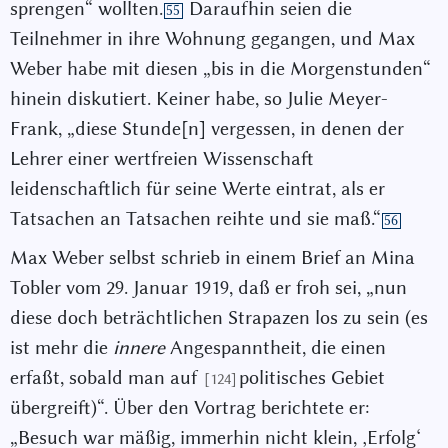
sprengen“ wollten.
Daraufhin seien die
55
Teilnehmer in ihre Wohnung gegangen, und Max
Weber habe mit diesen „bis in die Morgenstunden“
hinein diskutiert. Keiner habe, so Julie Meyer-
Frank, „diese Stunde[n] vergessen, in denen der
Lehrer einer wertfreien Wissenschaft
leidenschaftlich für seine Werte eintrat, als er
Tatsachen an Tatsachen reihte und sie maß.“
56
Max Weber selbst schrieb in einem Brief an Mina
Tobler vom 29. Januar 1919, daß er froh sei, „nun
diese doch beträchtlichen Strapazen los zu sein (es
ist mehr die
innere
Angespanntheit, die einen
erfaßt, sobald man auf
politisches Gebiet
[124]
übergreift)“. Über den Vortrag berichtete er:
„Besuch war mäßig, immerhin nicht klein, ‚Erfolg‘