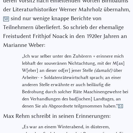
deren Vorsitz nach einleitenden Worten Birnbaums
der Literaturhistoriker Werner Mahrholz übernahm,
sind nur wenige knappe Berichte von
50
Teilnehmern überliefert. So schrieb der ehemalige
Freistudent Frithjof Noack in den 1920er Jahren an
Marianne Weber:
„Ich war selber unter den Zuhörern + erinnere mich
lebhaft der souveränen Nichtachtung, mit der M[ax]
W[eber] an dieser od[er] jener Stelle
(damals!)
über
Arbeiter- + Soldatenrätewirtschaft sprach; an einer
anderen Stelle erwähnte er auch beiläufig die
Bedrohung durch solcher Räte Maschinengewehre bei
den Verhandlungen des bad[ischen] Landtages, an
denen Sie als Abgeordnete teilgenommen haben.“
51
Max Rehm schreibt in seinen Erinnerungen:
„Es war an einem Winterabend, in düsterem,