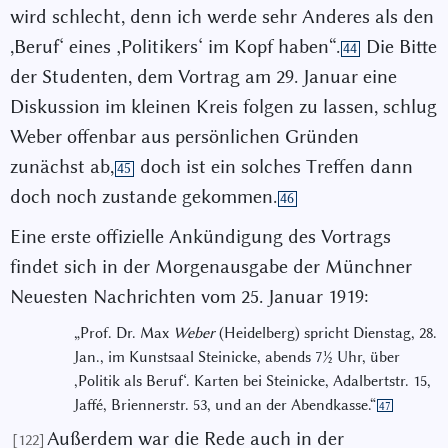
wird schlecht, denn ich werde sehr Anderes als den
,Beruf‘ eines ‚Politikers‘ im Kopf haben“.
Die Bitte
44
der Studenten, dem Vortrag am 29. Januar eine
Diskussion im kleinen Kreis folgen zu lassen, schlug
Weber offenbar aus persönlichen Gründen
zunächst ab,
doch ist ein solches Treffen dann
45
doch noch zustande gekommen.
46
Eine erste offizielle Ankündigung des Vortrags
findet sich in der Morgenausgabe der Münchner
Neuesten Nachrichten vom 25. Januar 1919:
„Prof. Dr. Max
Weber
(Heidelberg) spricht Dienstag, 28.
Jan., im Kunstsaal Steinicke, abends 7
½
Uhr, über
,Politik als Beruf‘. Karten bei Steinicke, Adalbertstr. 15,
Jaffé, Briennerstr. 53, und an der Abendkasse.“
47
Außerdem war die Rede auch in der
[122]