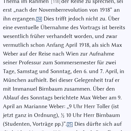
Thema im Rahmen
der Reihe zu sprechen, sei
[118]
erst „nach der Novemberrevolution von 1918“ an
ihn ergangen.
Dies trifft jedoch nicht zu. Über
24
eine eventuelle Übernahme des Vortrags ist bereits
wesentlich früher verhandelt worden, und zwar
vermutlich schon Anfang April 1918, als sich Max
Weber auf der Reise nach Wien zur Aufnahme
seiner Professur zum Sommersemester für zwei
Tage, Samstag und Sonntag, den 6. und 7. April, in
München aufhielt. Bei dieser Gelegenheit traf er
mit Immanuel Birnbaum zusammen. Über den
Ablauf des Sonntags berichtete Max Weber am 9.
April an Marianne Weber: „9 Uhr Herr Toller (ist
jetzt ganz in Ordnung),
½
10 Uhr Herr Birnbaum
(Studenten, Vorträge pp.)“.
Dies dürfte sich auf
25