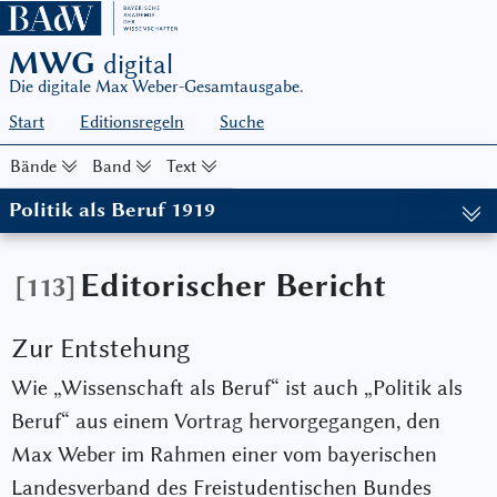
MWG
digital
Die digitale Max Weber-Gesamtausgabe.
Start
Editionsregeln
Suche
Bände
Band
Text
Politik als Beruf 1919
(in: MWG I/17, hg. von Wolfgang J. Mommsen und Wolfgang Schlu
Editorischer Bericht
[113]
Zur Entstehung
Wie „Wissenschaft als Beruf“ ist auch „Politik als
Beruf“ aus einem Vortrag hervorgegangen, den
Max Weber im Rahmen einer vom bayerischen
Landesverband des Freistudentischen Bundes