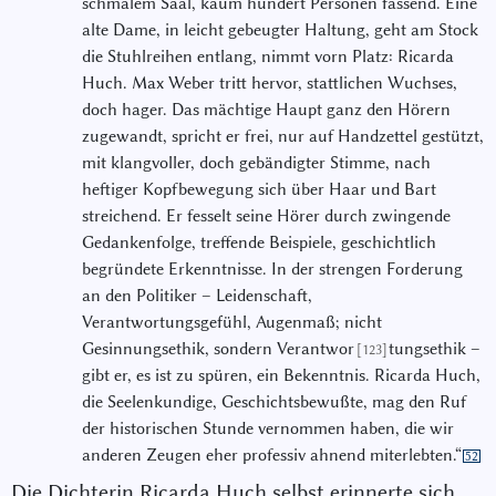
schmalem Saal, kaum hundert Personen fassend. Eine
alte Dame, in leicht gebeugter Haltung, geht am Stock
die Stuhlreihen entlang, nimmt vorn Platz: Ricarda
Huch. Max Weber tritt hervor, stattlichen Wuchses,
doch hager. Das mächtige Haupt ganz den Hörern
zugewandt, spricht er frei, nur auf Handzettel gestützt,
mit klangvoller, doch gebändigter Stimme, nach
heftiger Kopfbewegung sich über Haar und Bart
streichend. Er fesselt seine Hörer durch zwingende
Gedankenfolge, treffende Beispiele, geschichtlich
begründete Erkenntnisse. In der strengen Forderung
an den Politiker – Leidenschaft,
Verantwortungsgefühl, Augenmaß; nicht
Gesinnungsethik, sondern Verantwor
tungsethik –
[123]
gibt er, es ist zu spüren, ein Bekenntnis. Ricarda Huch,
die Seelenkundige, Geschichtsbewußte, mag den Ruf
der historischen Stunde vernommen haben, die wir
anderen Zeugen eher professiv ahnend miterlebten.“
52
Die Dichterin Ricarda Huch selbst erinnerte sich