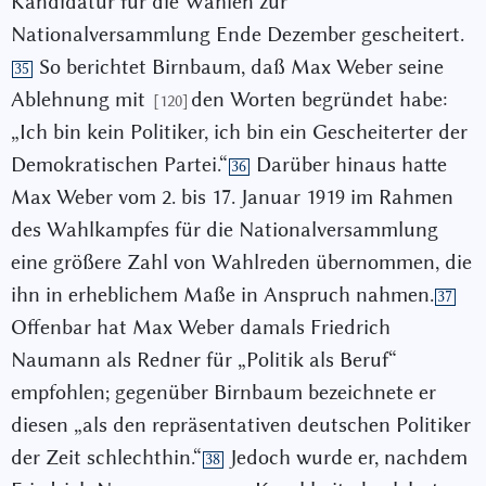
Kandidatur für die Wahlen zur
Nationalversammlung Ende Dezember gescheitert.
So berichtet Birnbaum, daß Max Weber seine
35
Ablehnung mit
den Worten begründet habe:
[120]
„Ich bin kein Politiker, ich bin ein Gescheiterter der
Demokratischen Partei.“
Darüber hinaus hatte
36
Max Weber vom 2. bis 17. Januar 1919 im Rahmen
des Wahlkampfes für die Nationalversammlung
eine größere Zahl von Wahlreden übernommen, die
ihn in erheblichem Maße in Anspruch nahmen.
37
Offenbar hat Max Weber damals Friedrich
Naumann als Redner für „Politik als Beruf“
empfohlen; gegenüber Birnbaum bezeichnete er
diesen „als den repräsentativen deutschen Politiker
der Zeit schlechthin.“
Jedoch wurde er, nachdem
38