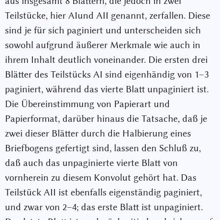
aus insgesamt 8 Blättern, die jedoch in zwei
Teilstücke, hier A
I
und A
II
genannt, zerfallen. Diese
sind je für sich paginiert und unterscheiden sich
sowohl aufgrund äußerer Merkmale wie auch in
ihrem Inhalt deutlich voneinander. Die ersten drei
Blätter des Teilstücks A
I
sind eigenhändig von 1–3
paginiert, während das vierte Blatt unpaginiert ist.
Die Übereinstimmung von Papierart und
Papierformat, darüber hinaus die Tatsache, daß je
zwei dieser Blätter durch die Halbierung eines
Briefbogens gefertigt sind, lassen den Schluß zu,
daß auch das unpaginierte vierte Blatt von
vornherein zu diesem Konvolut gehört hat. Das
Teilstück A
II
ist ebenfalls eigenständig paginiert,
und zwar von 2–4; das erste Blatt ist unpaginiert.