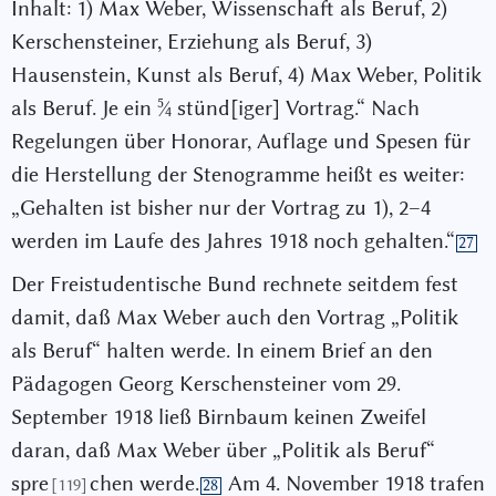
Inhalt: 1) Max Weber, Wissenschaft als Beruf, 2)
Kerschensteiner, Erziehung als Beruf, 3)
Hausenstein, Kunst als Beruf, 4) Max Weber, Politik
5
als Beruf. Je ein
⁄
stünd[iger] Vortrag.“ Nach
4
Regelungen über Honorar, Auflage und Spesen für
die Herstellung der Stenogramme heißt es weiter:
„Gehalten ist bisher nur der Vortrag zu 1), 2–4
werden im Laufe des Jahres 1918 noch gehalten.“
27
Der Freistudentische Bund rechnete seitdem fest
damit, daß Max Weber auch den Vortrag „Politik
als Beruf“ halten werde. In einem Brief an den
Pädagogen Georg Kerschensteiner vom 29.
September 1918 ließ Birnbaum keinen Zweifel
daran, daß Max Weber über „Politik als Beruf“
spre
chen werde.
Am 4. November 1918 trafen
[119]
28