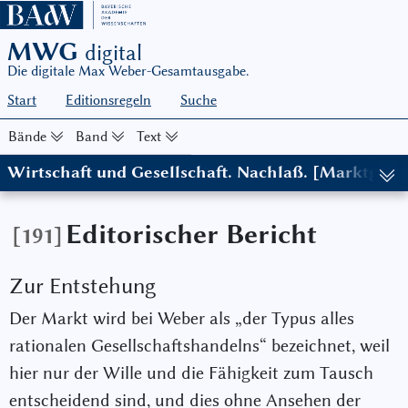
MWG
digital
Die digitale Max Weber-Gesamtausgabe.
Start
Editionsregeln
Suche
Bände
Band
Text
Wirtschaft und Gesellschaft. Nachlaß. [Marktgeme
(in: MWG I/22-1, hg. von Wolfgang J. Mommsen, in Zusammenarbe
Editorischer Bericht
[191]
Zur Entstehung
Der Markt wird bei Weber als „der Typus alles
rationalen Gesellschaftshandelns“ bezeichnet, weil
hier nur der Wille und die Fähigkeit zum Tausch
entscheidend sind, und dies ohne Ansehen der