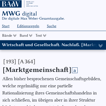
MWG
digital
Die digitale Max Weber-Gesamtausgabe.
Start
Editionsregeln
Suche
Bände
Band
Text
Wirtschaft und Gesellschaft. Nachlaß. [Marktgeme
(in: MWG I/22-1, hg. von Wolfgang J. Mommsen, in Zusammenarbe
[193]
[A 364]
[Marktgemeinschaft]
a
Allen bisher besprochenen Gemeinschaftsgebilden,
welche regelmäßig nur eine partielle
Rationalisierung ihres Gemeinschaftshandelns in
sich schließen, im übrigen aber in ihrer Struktur