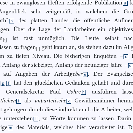
ese in zwanglosen Heften erfolgende
Publikation
k
a
ugenblick sehr zeitgemäß, in welchem die Gr
oth“
des platten Landes die öffentliche Aufmer
b
igen. Über die Lage der Landarbeiter ein objektive
n
,
ist fast unmöglich. Die Leute selbst nac
[
]
issen zu fragen
,
geht kaum an, sie stehen dazu im Al
[
]
em zu tiefen Niveau. Die bisherigen
Enquêten –
E
c
r, Anfang der siebziger, Anfang der neunziger
Jahre –
d
ig auf Angaben der
Arbeit
geber
. Der
Evangelisc
e
hat den glücklichen Gedanken gehabt und durc
g
f
en
Generalsekretär Paul
Göhre
ausführen lass
h
t
lichen
als
unparteiische
Gewährsmänner heranz
i
k
st gelungen, durch diese indirekt auch die Arbeiter, we
e unterstehen
, zu Worte kommen zu lassen. Darin 
l
tige
des Materials, welches hier verarbeitet ist.
D
m