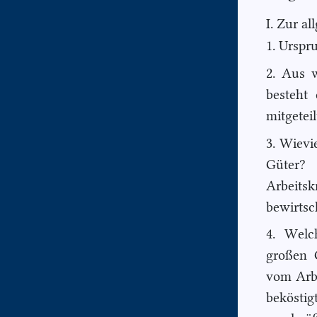
I. Zur a
1. Urspr
2. Aus 
besteht
mitgetei
3. Wievi
Güter
Arbeits
bewirtsc
4. Welc
großen
vom Arbe
bekösti