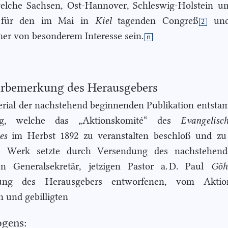
welche Sachsen, Ost-Hannover, Schleswig-Holstein u
 für den im Mai in
Kiel
tagenden Congreß
und
2
er von besonderem Interesse sein.
n
rbemerkung des Herausgebers
rial der nachstehend beginnenden Publikation entsta
ng, welche das „Aktionskomité“ des
Evangelisch
es
im Herbst 1892 zu veranstalten beschloß und zu
s Werk setzte durch Versendung des nachstehen
en Generalsekretär, jetzigen Pastor a. D. Paul
Gö
ung des Herausgebers entworfenen, vom Aktio
n und gebilligten
ogens: