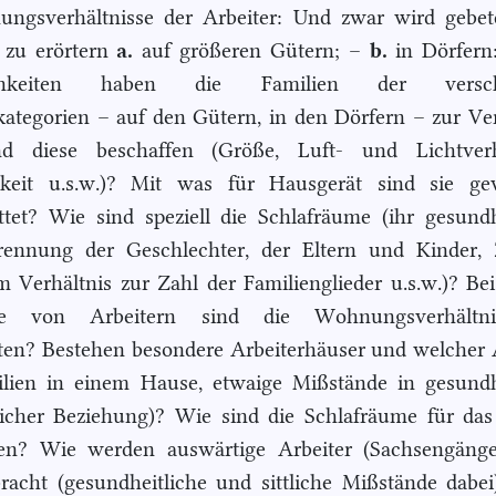
ngsverhältnisse der Arbeiter: Und zwar wird gebet
 zu erörtern
a.
auf größeren Gütern; –
b.
in Dörfern
chkeiten haben die Familien der versch
kategorien – auf den Gütern, in den Dörfern – zur V
d diese beschaffen (Größe, Luft- und Lichtverhä
igkeit u.s.w.)? Mit was für Hausgerät sind sie ge
ttet? Wie sind speziell die Schlafräume (ihr gesundh
rennung der Geschlechter, der Eltern und Kinder, 
m Verhältnis zur Zahl der Familienglieder u.s.w.)? Be
rie von Arbeitern sind die Wohnungsverhältn
ten? Bestehen besondere Arbeiterhäuser und welcher 
lien in einem Hause, etwaige Mißstände in gesundh
licher Beziehung)? Wie sind die Schlafräume für da
fen? Wie werden auswärtige Arbeiter (Sachsengänger
racht (gesundheitliche und sittliche Mißstände dabe