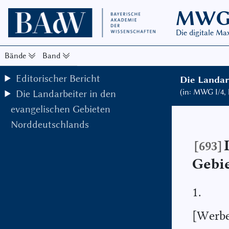
MW
Die digitale M
Bände
Band
Editorischer Bericht
Die Landar
(in: MWG I/4,
Die Landarbeiter in den
evangelischen Gebieten
Norddeutschlands
[693]
Gebi
1.
[Werbe