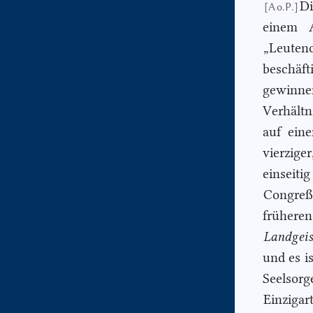
Di
[A o.P.]
einem A
„Leuten
beschäft
gewinne
Verhältn
auf ein
vierzige
einseit
Congreß
früher
Landgeis
und es i
Seelsorg
Einzigar