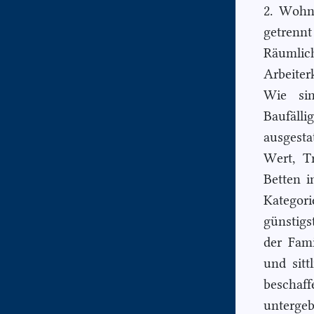
2. Wohnu
getrennt
Räumli
Arbeiter
Wie sin
Baufäll
ausgesta
Wert, T
Betten i
Katego
günstigs
der Fami
und sitt
beschaf
untergeb