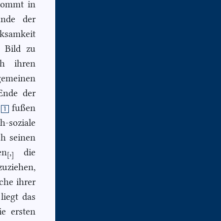
ommt in
ünde der
ksamkeit
s Bild zu
h ihren
lgemeinen
nde der
fußen
1
h-soziale
h seinen
en
,
die
[
]
uziehen,
lche
ihrer
liegt das
ie ersten