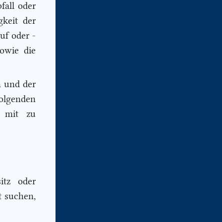
fall oder
keit der
uf oder -
owie die
n und der
olgenden
e mit zu
itz oder
t suchen,