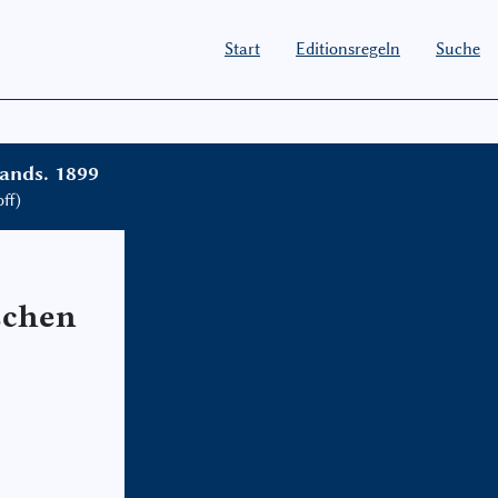
Start
Editionsregeln
Suche
ands. 1899
ff)
schen