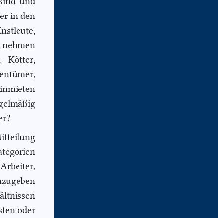
 sind und
er in den
stleute,
ht nehmen
 Kötter,
gentümer,
inmieten
egelmäßig
er?
itteilung
ategorien
Arbeiter,
anzugeben
ältnissen
sten oder