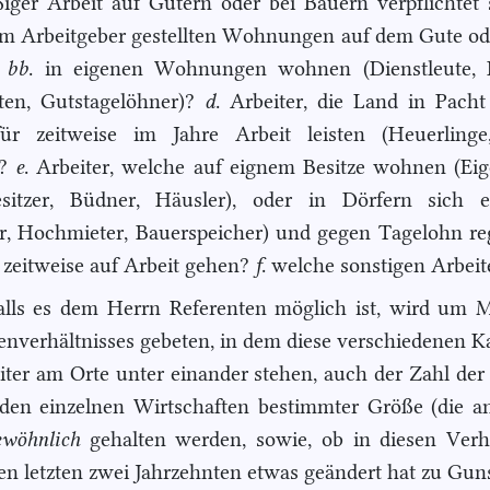
iger Arbeit auf Gütern oder bei Bauern verpflichtet
om Arbeitgeber gestellten Wohnungen auf dem Gute od
,
bb
. in eigenen Wohnungen wohnen (Dienstleute, In
ten, Gutstagelöhner)?
d
. Arbeiter, die Land in Pac
ür zeitweise im Jahre Arbeit leisten (Heuerlinge,
)?
e
. Arbeiter, welche auf eignem Besitze wohnen (Ei
besitzer, Büdner, Häusler), oder in Dörfern sich e
er, Hochmieter, Bauerspeicher) und gegen Tagelohn r
 zeitweise auf Arbeit gehen?
f
. welche sonstigen Arbeit
alls es dem Herrn Referenten möglich ist, wird um M
enverhältnisses gebeten, in dem diese verschiedenen K
iter am Orte unter einander stehen, auch der Zahl der 
den einzelnen Wirtschaften bestimmter Größe (die 
ewöhnlich
gehalten werden, sowie, ob in diesen Verh
den letzten zwei Jahrzehnten etwas geändert hat zu Gun