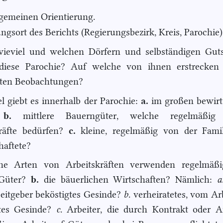
llgemeinen Orientierung.
ungsort des Berichts (Regierungsbezirk, Kreis, Parochie)
wieviel und welchen Dörfern und selbständigen Guts
 diese Parochie? Auf welche von ihnen erstrecken 
lten Beobachtungen?
el giebt es innerhalb der Parochie:
a.
im großen bewirt
?
b.
mittlere Bauerngüter, welche regelmäßig 
kräfte bedürfen?
c.
kleine, regelmäßig von der Famil
haftete?
he Arten von Arbeitskräften verwenden regelmä
 Güter?
b.
die bäuerlichen Wirtschaften? Nämlich:
a
itgeber beköstigtes Gesinde?
b
. verheiratetes, vom Ar
gtes Gesinde?
c
. Arbeiter, die durch Kontrakt oder 