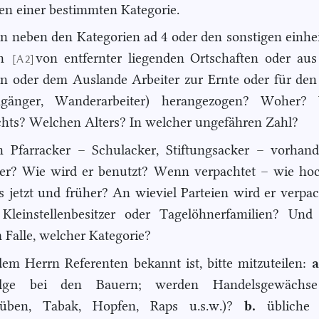
n einer bestimmten Kategorie.
n neben den Kategorien ad 4 oder den sonstigen einh
rn
von entfernter liegenden Ortschaften oder au
[A 2]
n oder dem Auslande Arbeiter zur Ernte oder für de
ngänger, Wanderarbeiter) herangezogen? Woher?
hts? Welchen Alters? In welcher ungefähren Zahl?
in Pfarracker – Schulacker, Stiftungsacker – vorha
 er? Wie wird er benutzt? Wenn verpachtet – wie hoc
s jetzt und früher? An wieviel Parteien wird er verpa
 Kleinstellenbesitzer oder Tagelöhnerfamilien? Und
m Falle, welcher Kategorie?
 dem Herrn Referenten bekannt ist, bitte mitzuteilen:
a
folge bei den Bauern; werden Handelsgewächse
rüben, Tabak, Hopfen, Raps u.s.w.)?
b.
übliche 