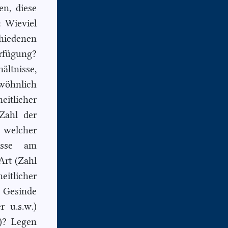
en, diese
: Wieviel
iedenen
erfügung?
ltnisse,
wöhnlich
eitlicher
Zahl der
i welcher
isse am
Art (Zahl
eitlicher
s Gesinde
 u.s.w.)
i)? Legen