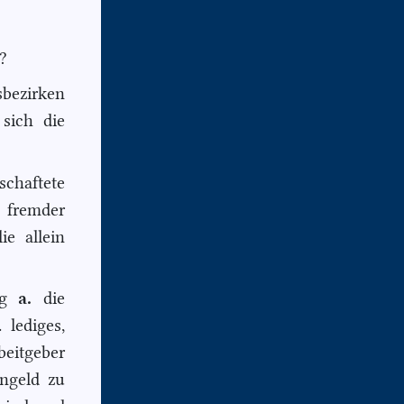
?
bezirken
sich die
schaftete
fremder
ie allein
ßig
a.
die
. lediges,
beitgeber
Angeld zu