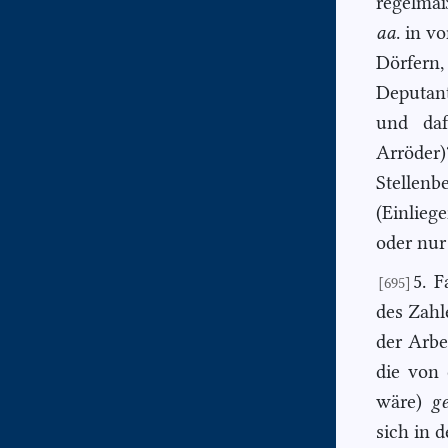
regelmäß
aa
. in v
Dörfern
Deputan
und daf
Arröder
Stellen
(Einlieg
oder nur
5. F
[695]
des Zahl
der Arbe
die von 
wäre)
g
sich in 