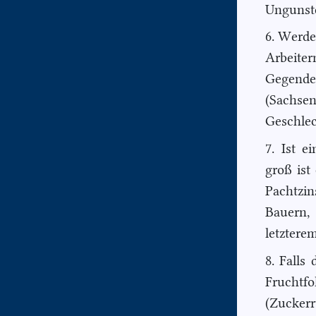
Ungunste
6. Werde
Arbeite
Gegende
(Sachse
Geschlec
7. Ist e
groß ist
Pachtzin
Bauern,
letztere
8. Falls
Frucht
(Zucker