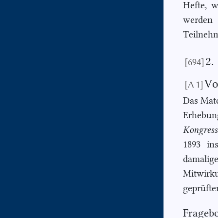
Hefte, 
werden
Teilnehm
2.
[694]
Vo
[A 1]
Das Mate
Erhebu
Kongress
1893 in
damalig
Mitwirk
geprüfte
Frageb