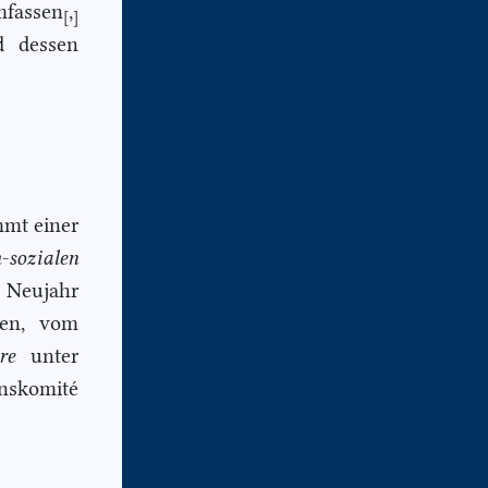
mfassen
,
[
]
 dessen
mmt einer
-so
zialen
 Neujahr
den, vom
hre
unter
nskomité