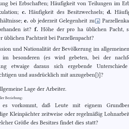
ung bei Erbschaften; Häufigkeit von Teilungen im Erb
kulation;
c.
Häufigkeit des Besitzwechsels;
d.
Häufig
hältnisse;
e.
ob jederzeit Gelegenheit
zu
Parzellenka
a
orhanden ist?
f.
Höhe der pro ha üblichen Pacht, s
r üblichen Pachtzeit bei Parzellenpacht?
ssion und Nationalität der Bevölkerung im allgemeine
r im besonderen (es wird gebeten, bei der nachf
lung etwaige daraus sich ergebende Unterschied
chtigen und ausdrücklich mit anzugeben[)]?
Allgemeine Lage der Arbeiter.
ller Beziehung:
s es vorkommt, daß Leute mit eignem Grundbes
dige Kleinpächter zeitweise oder regelmäßig Lohnarbei
lcher Größe des Besitzes findet dies statt?