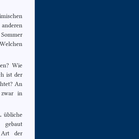
eimischen
s anderen
n Sommer
 Welchen
nden? Wie
h ist der
chtet? An
 zwar in
.
übliche
 gebaut
Art der