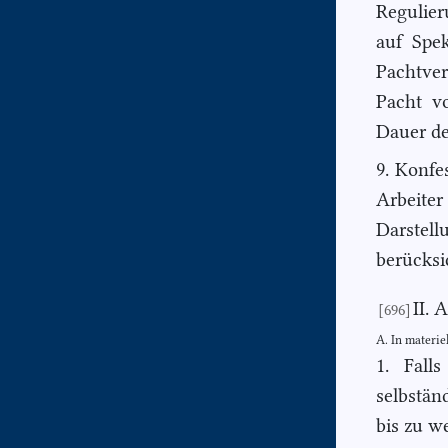
Regulier
auf Spe
Pachtver
Pacht v
Dauer de
9. Konfe
Arbeite
Darstel
berücksi
II. 
[696]
A. In materie
1. Fall
selbstän
bis zu we