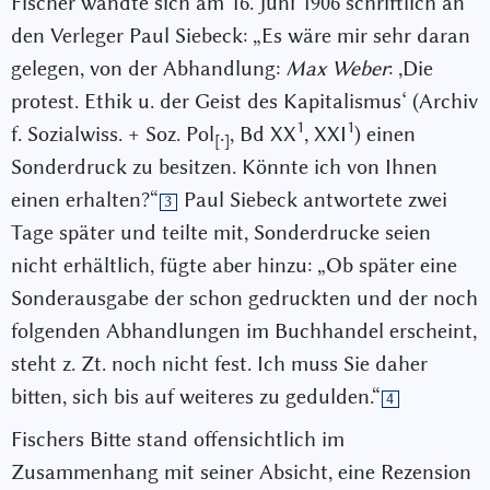
Fischer wandte sich am 16. Juni 1906 schriftlich an
den Verleger Paul Siebeck: „Es wäre mir sehr daran
gelegen, von der Abhandlung:
Max Weber
: ,Die
protest. Ethik u. der Geist des Kapitalismus‘ (Archiv
1
1
f. Sozialwiss. + Soz. Pol
.
, Bd XX
, XXI
) einen
[
]
Sonderdruck zu besitzen. Könnte ich von Ihnen
einen erhalten?“
Paul Siebeck antwortete zwei
3
Tage später und teilte mit, Sonderdrucke seien
nicht erhältlich, fügte aber hinzu: „Ob später eine
Sonderausgabe der schon gedruckten und der noch
folgenden Abhandlungen im Buchhandel erscheint,
steht z. Zt. noch nicht fest. Ich muss Sie daher
bitten, sich bis auf weiteres zu gedulden.“
4
Fischers Bitte stand offensichtlich im
Zusammenhang mit seiner Absicht, eine Rezension