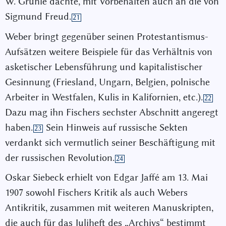
W. Gruhle dachte, mit Vorbehalten auch an die von
Sigmund Freud.
21
Weber bringt gegenüber seinen Protestantismus-
Aufsätzen weitere Beispiele für das Verhältnis von
asketischer Lebensführung und kapitalistischer
Gesinnung (Friesland, Ungarn, Belgien, polnische
Arbeiter in Westfalen, Kulis in Kalifornien, etc.).
22
Dazu mag ihn Fischers sechster Abschnitt angeregt
haben.
Sein Hinweis auf russische Sekten
23
verdankt sich vermutlich seiner Beschäftigung mit
der russischen Revolution.
24
Oskar Siebeck erhielt von Edgar Jaffé am 13. Mai
1907 sowohl Fischers Kritik als auch Webers
Antikritik, zusammen mit weiteren Manuskripten,
die auch für das Juliheft des „Archivs“ bestimmt