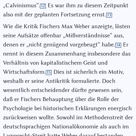
„Calvinismus“.
Es war ihm zu diesem Zeitpunkt
12
also mit der geplanten Fortsetzung ernst.
13
Wie die Kritik Fischers Max Weber anzeigte, lösten
seine Aufsätze offenbar „Mißverständnisse“ aus,
denen er „nicht genügend vorgebeugt“ habe.
Er
14
nennt in diesem Zusammenhang insbesondere das
Verhältnis von kapitalistischem Geist und
Wirtschaftsform.
Dies ist sicherlich ein Motiv,
15
weshalb er seine Antikritik formulierte. Doch
wesentlich entscheidender dürfte gewesen sein,
daß er Fischers Behauptung über die Rolle der
Psychologie bei historischen Erklärungen energisch
zurückweisen wollte. Sowohl im Methodenstreit der
deutschsprachigen Nationalökonomie als auch im
Lamprecht-Streit hatte Weber darauf bestanden,