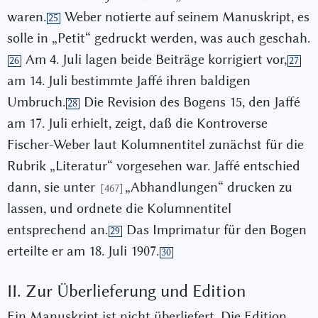
waren.
Weber notierte auf seinem Manuskript, es
25
solle in „Petit“ gedruckt werden, was auch geschah.
Am 4. Juli lagen beide Beiträge korrigiert vor,
26
27
am 14. Juli bestimmte Jaffé ihren baldigen
Umbruch.
Die Revision des Bogens 15, den Jaffé
28
am 17. Juli erhielt, zeigt, daß die Kontroverse
Fischer-Weber laut Kolumnentitel zunächst für die
Rubrik „Literatur“ vorgesehen war. Jaffé entschied
dann, sie unter
„Abhandlungen“ drucken zu
[467]
lassen, und ordnete die Kolumnentitel
entsprechend an.
Das Imprimatur für den Bogen
29
erteilte er am 18. Juli 1907.
30
II. Zur Überlieferung und Edition
Ein Manuskript ist nicht überliefert. Die Edition