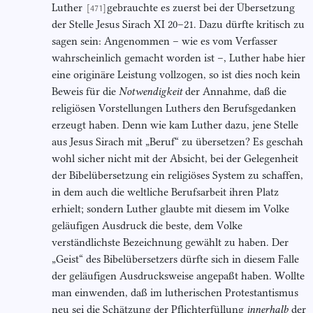
Luther
gebrauchte es zuerst bei der Übersetzung
[471]
der Stelle Jesus Sirach XI 20–21. Dazu dürfte kritisch zu
sagen sein: Angenommen – wie es vom Verfasser
wahrscheinlich gemacht worden ist –, Luther habe hier
eine originäre Leistung vollzogen, so ist dies noch kein
Beweis für die
Notwendigkeit
der Annahme, daß die
religiösen Vorstellungen Luthers den Berufsgedanken
erzeugt haben. Denn wie kam Luther dazu, jene Stelle
aus Jesus Sirach mit „Beruf“ zu übersetzen? Es geschah
wohl sicher nicht mit der Absicht, bei der Gelegenheit
der Bibelübersetzung ein religiöses System zu schaffen,
in dem auch die weltliche Berufsarbeit ihren Platz
erhielt; sondern Luther glaubte mit diesem im Volke
geläufigen Ausdruck die beste, dem Volke
verständlichste Bezeichnung gewählt zu haben. Der
„Geist“ des Bibelübersetzers dürfte sich in diesem Falle
der geläufigen Ausdrucksweise angepaßt haben. Wollte
man einwenden, daß im lutherischen Protestantismus
neu sei die Schätzung der Pflichterfüllung
innerhalb
der