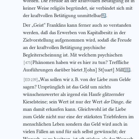
worden. Die Freude an der kraftvollen Betätigung ist in
keiner Weise religiös begründet, sie verbindet sich mit
der kraftvollen Betätigung unmittelbar
.
9)
Der „Geist“ Franklins kann ferner auch so verstanden
werden, daß das Erwerben von Kapitalbesitz in der
Zielvorstellung aufgenommen wird, sodaß die Freude
an der kraftvollen Betätigung psychische
Begleiterscheinung ist. Mit welchem psychischen
Phänomen haben wir es hier zu tun? Treffliche
[475]
Ausführungen darüber bietet J[ohn] St[uart] Mill
.
10)
„Was sollen wir z. B. von der Liebe zum Gelde
[ED 239]
sagen? Ursprünglich ist das Geld um nichts
wünschenswerter als irgend ein Haufe glitzernder
Kieselsteine; sein Wert ist nur der Wert
der
Dinge, die
man damit erkaufen kann. Gleichwohl ist die Liebe
zum Gelde nicht nur eine der stärksten Triebfedern im
menschlichen Leben sondern das Geld wird auch in
vielen Fällen an und für sich selbst gewünscht; der