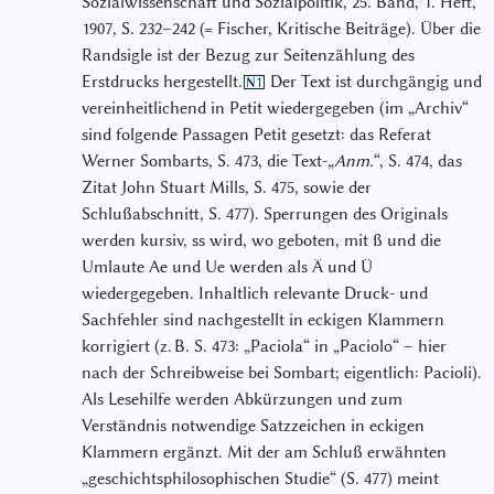
Sozialwissenschaft und Sozialpolitik, 25. Band, 1. Heft,
1907, S. 232–242 (= Fischer, Kritische Beiträge). Über die
Randsigle ist der Bezug zur Seitenzählung des
Erstdrucks hergestellt.
Der Text ist durchgängig und
N1
vereinheitlichend in Petit wiedergegeben (im „Archiv“
sind folgende Passagen Petit gesetzt: das Referat
Werner Sombarts, S. 473, die Text-„
Anm.
“, S. 474, das
Zitat John Stuart Mills, S. 475, sowie der
Schlußabschnitt, S. 477). Sperrungen des Originals
werden kursiv, ss wird, wo geboten, mit ß und die
Umlaute Ae und Ue werden als Ä und Ü
wiedergegeben. Inhaltlich relevante Druck- und
Sachfehler sind nachgestellt in eckigen Klammern
korrigiert (z. B. S. 473: „Paciola“ in „Paciolo“ – hier
nach der Schreibweise bei Sombart; eigentlich: Pacioli).
Als Lesehilfe werden Abkürzungen und zum
Verständnis notwendige Satzzeichen in eckigen
Klammern ergänzt. Mit der am Schluß erwähnten
„geschichtsphilosophischen Studie“ (S. 477) meint