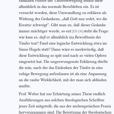
radikalen Führer der Täuferbewegung lenkte diese
allmählich in das normale Berufsleben ein. Es ist
versucht worden, diese Umwandlung zu erklären als
Wirkung des Gedankens, „daß Gott nur redet, wo die
Kreatur schweigt“. Gibt man zu, daß dieser Gedanke
immer mächtiger wurde, so ent
steht die Frage:
[ED 236]
wie kam es,
daß
er allmählich ins Bewußtsein der
Täufer trat? Fand eine logische Entwicklung etwa im
Sinne Hegels statt? Dann wäre es merkwürdig, daß
diese Entwicklung so spät und nach so vielen Opfern
eingesetzt hat. Die ungezwungenste Erklärung dürfte
die sein, nach der das Einlenken der Täufer in eine
ruhige Bewegung aufzufassen ist als eine Anpassung
an die rauhe Wirklichkeit, mit der man sich abfinden
mußte.
Prof. Weber hat zur Erhärtung seiner These endlich
Ausführungen aus solchen theologischen Schriften
jener Zeit mitgeteilt, die aus der seelsorgerischen Praxis
hervorgegangen sind. Die Benutzung der theologischen