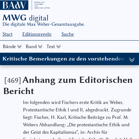
MWG
digital
Die digitale Max Weber-Gesamtausgabe.
Start
Editionsregeln
Suche
Bände
Band
Text
Kritische Bemerkungen zu den vorstehenden „Krit
(in: MWG I/9, hg. von Wolfgang Schluchter in Zusammenarbeit mi
Anhang zum Editorischen
[469]
Bericht
Im folgenden wird Fischers erste Kritik an Weber,
Protestantische Ethik I und II, abgedruckt. Zugrunde
liegt: Fischer, H. Karl, Kritische Beiträge zu Prof. Μ.
Webers Abhandlung: „Die protestantische Ethik und
der Geist des Kapitalismus“, in: Archiv für