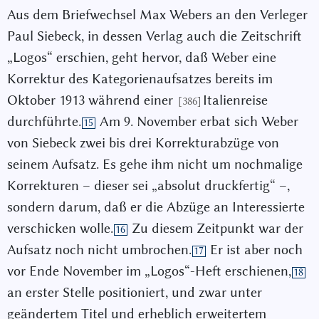
Aus dem Briefwechsel Max Webers an den Verleger
Paul Siebeck, in dessen Verlag auch die Zeitschrift
„Logos“ erschien, geht hervor, daß Weber eine
Korrektur des Kategorienaufsatzes bereits im
Oktober 1913 während einer
Italienreise
[386]
durchführte.
Am 9. November erbat sich Weber
15
von Siebeck zwei bis drei Korrekturabzüge von
seinem Aufsatz. Es gehe ihm nicht um nochmalige
Korrekturen – dieser sei „absolut druckfertig“ –,
sondern darum, daß er die Abzüge an Interessierte
verschicken wolle.
Zu diesem Zeitpunkt war der
16
Aufsatz noch nicht umbrochen.
Er ist aber noch
17
vor Ende November im „Logos“-Heft erschienen,
18
an erster Stelle positioniert, und zwar unter
geändertem Titel und erheblich erweitertem