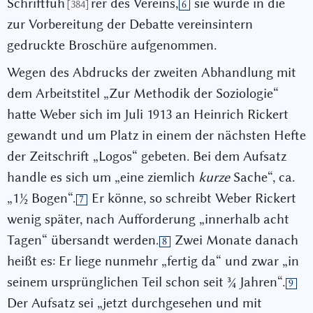
Schriftfüh
rer des Vereins,
sie wurde in die
[384]
6
zur Vorbereitung der Debatte vereinsintern
gedruckte Broschüre aufgenommen.
Wegen des Abdrucks der zweiten Abhandlung mit
dem Arbeitstitel „Zur Methodik der Soziologie“
hatte Weber sich im Juli 1913 an Heinrich Rickert
gewandt und um Platz in einem der nächsten Hefte
der Zeitschrift „Logos“ gebeten. Bei dem Aufsatz
handle es sich um „eine ziemlich
kurze
Sache“, ca.
„1
½
Bogen“.
Er könne, so schreibt Weber Rickert
7
wenig später, nach Aufforderung „innerhalb acht
Tagen“ übersandt werden.
Zwei Monate danach
8
heißt es: Er liege nunmehr „fertig da“ und zwar „in
seinem ursprünglichen Teil schon seit
¾
Jahren“.
9
Der Aufsatz sei „jetzt durchgesehen und mit