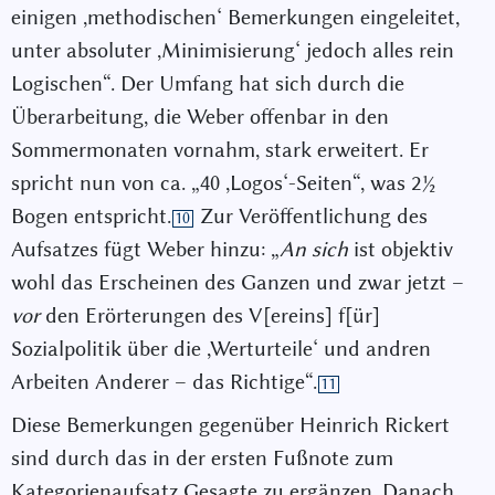
einigen ,methodischen‘ Bemerkungen eingeleitet,
unter absoluter ,Minimisierung‘ jedoch alles rein
Logischen“. Der Umfang hat sich durch die
Überarbeitung, die Weber offenbar in den
Sommermonaten vornahm, stark erweitert. Er
spricht nun von ca. „40 ,Logos‘-Seiten“, was 2
½
Bogen entspricht.
Zur Veröffentlichung des
10
Aufsatzes fügt Weber hinzu: „
An sich
ist objektiv
wohl das Erscheinen des Ganzen und zwar jetzt –
vor
den Erörterungen des V[ereins] f[ür]
Sozialpolitik über die ,Werturteile‘ und andren
Arbeiten Anderer – das Richtige“.
11
Diese Bemerkungen gegenüber Heinrich Rickert
sind durch das in der ersten Fußnote zum
Kategorienaufsatz Gesagte zu ergänzen. Danach