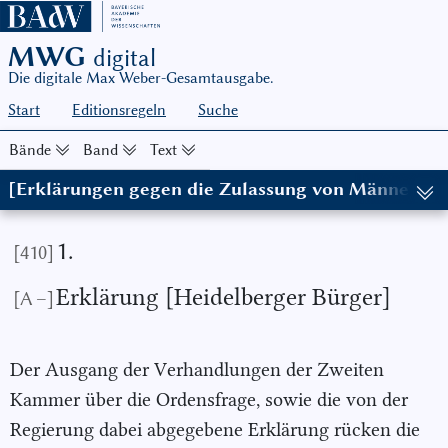
MWG
digital
Die digitale Max Weber-Gesamtausgabe.
Start
Editionsregeln
Suche
Bände
Band
Text
[Erklärungen gegen die Zulassung von Männerord
(in: MWG I/8, hg. von Wolfgang Schluchter in Zusammenarbeit mi
1.
[410]
Erklärung [Heidelberger Bürger]
[A –]
Der Ausgang der Verhandlungen der Zweiten
Kammer über die Ordensfrage, sowie die von der
Regierung dabei abgegebene Erklärung rücken die