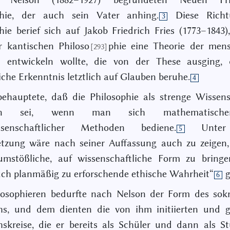
phie, der auch sein Vater anhing.
Diese Richt
3
hie berief sich auf Jakob Friedrich Fries (1773–1843)
r kantischen Philoso
phie eine Theorie der mens
[293]
t entwickeln wollte, die von der These ausging, 
che Erkenntnis letztlich auf Glauben beruhe.
4
ehauptete, daß die Philosophie als strenge Wissen
iben sei, wenn man sich mathematisch
ssenschaftlicher Methoden bediene.
Unter 
5
etzung wäre nach seiner Auffassung auch zu zeigen,
umstößliche, auf wissenschaftliche Form zu bring
ch planmäßig zu erforschende ethische Wahrheit“
g
6
losophieren bedurfte nach Nelson der Form des sokr
hs, und dem dienten die von ihm initiierten und ge
skreise, die er bereits als Schüler und dann als S