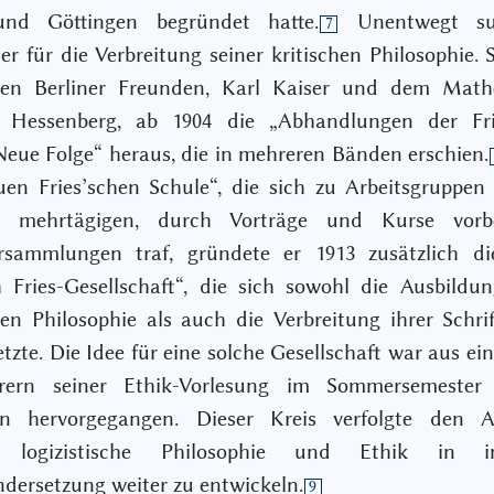
und Göttingen begründet hatte.
Unentwegt su
7
ter für die Verbreitung seiner kritischen Philosophie. 
nen Berliner Freunden, Karl Kaiser und dem Math
 Hessenberg, ab 1904 die „Abhandlungen der Fri
Neue Folge“ heraus, die in mehreren Bänden erschien.
en Fries’schen Schule“, die sich zu Arbeitsgruppen
 mehrtägigen, durch Vorträge und Kurse vorbe
ersammlungen traf, gründete er 1913 zusätzlich di
h Fries-Gesellschaft“, die sich sowohl die Ausbildu
hen Philosophie als auch die Verbreitung ihrer Schr
tzte. Die Idee für eine solche Gesellschaft war aus ei
ern seiner Ethik-Vorlesung im Sommersemester
en hervorgegangen. Dieser Kreis verfolgte den A
s logizistische Philosophie und Ethik in int
dersetzung weiter zu entwickeln.
9