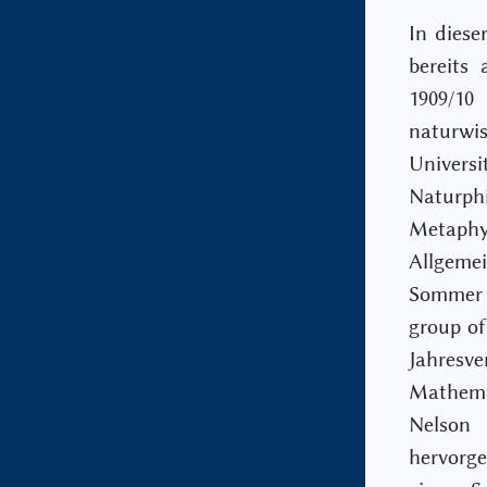
In diese
bereits
1909/1
naturwis
Univer
Naturph
Metaphy
Allgemei
Sommer 
group of
Jahresv
Mathema
Nelson 
hervorg