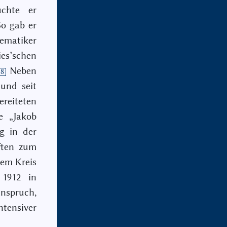
chte er
So gab er
ematiker
es’schen
Neben
8
 und seit
reiteten
e „Jakob
ng in der
iften zum
nem Kreis
 1912 in
nspruch,
ensiver