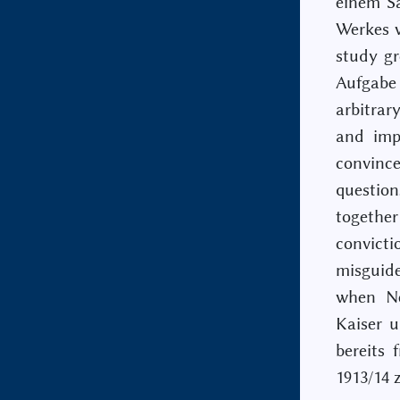
einem S
Werkes v
study gr
Aufgabe 
arbitrar
and imp
convinc
question
together 
convict
misguide
when Ne
Kaiser u
bereits
1913/14 