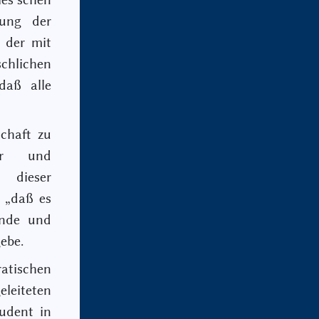
ung der
, der mit
chlichen
daß alle
schaft zu
er und
dieser
 „daß es
ende und
ebe.
atischen
leiteten
tudent in