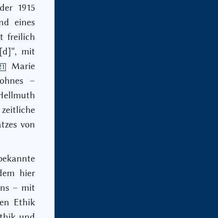
 der 1915
nd eines
 freilich
d]“, mit
Marie
21
Sohnes –
Hellmuth
zeitliche
atzes von
bekannte
dem hier
ns – mit
en Ethik
Ethik und