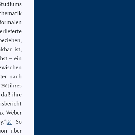
 Studiums
athematik
 formalen
lieferte
eziehen,
bar ist,
bst – ein
zwischen
ter nach
ihres
[296]
 daß ihre
nsbericht
Max Weber
y.“
So
20
ion über