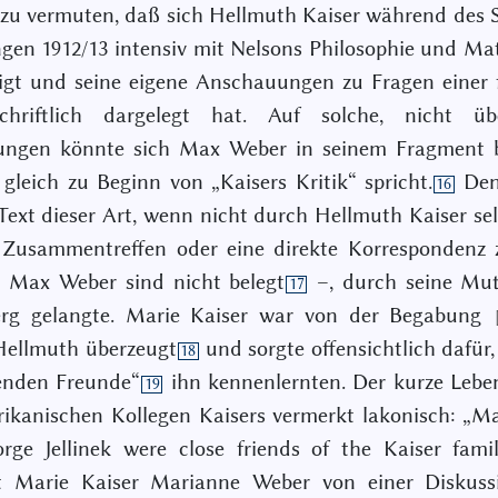
 zu vermuten, daß sich Hellmuth Kaiser während des
ngen 1912/13 intensiv mit Nelsons Philosophie und M
igt und seine eigene Anschauungen zu Fragen einer
chriftlich dargelegt hat. Auf solche, nicht über
ungen könnte sich Max Weber in seinem Fragment b
gleich zu Beginn von „Kaisers Kritik“ spricht.
Denk
16
Text dieser Art, wenn nicht durch Hellmuth Kaiser sel
s Zusammentreffen oder eine direkte Korrespondenz 
 Max Weber sind nicht belegt
–, durch seine Mut
17
erg gelangte. Marie Kaiser war von der Begabung
Hellmuth überzeugt
und sorgte offensichtlich dafür,
18
enden Freunde“
ihn kennenlernten. Der kurze Lebe
19
ikanischen Kollegen Kaisers vermerkt lakonisch: „
ge Jellinek were close friends of the Kaiser famil
et Marie Kaiser Marianne Weber von einer Diskuss