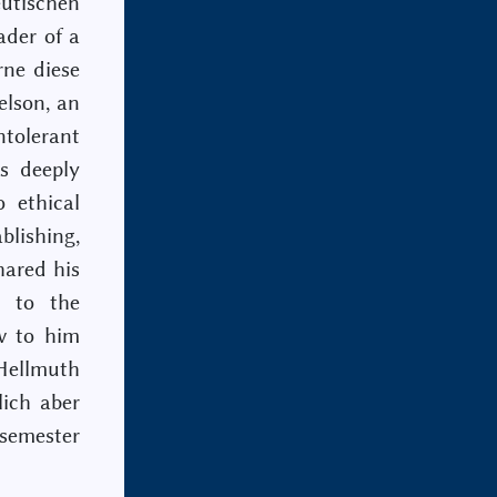
utischen
ader of a
rne diese
elson, an
ntolerant
s deeply
 ethical
blishing,
hared his
r to the
ow to him
ellmuth
ich aber
semester