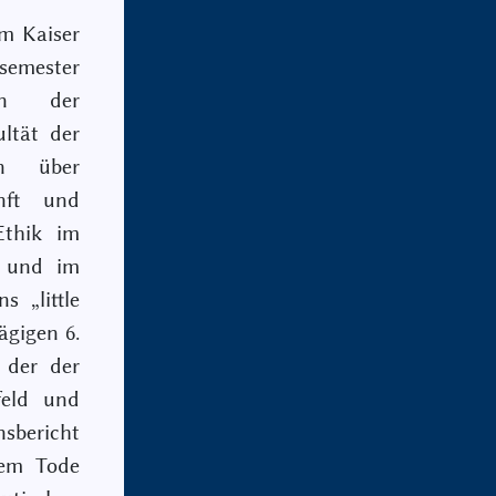
em Kaiser
semester
in der
ultät der
en über
unft und
Ethik im
3 und im
 „little
gigen 6.
 der der
feld und
bericht
nem Tode