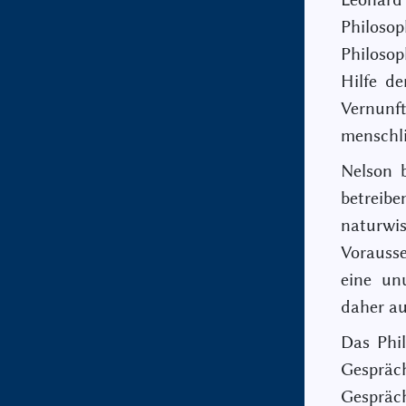
Philoso
Philosop
Hilfe de
Vernunf
menschli
Nelson b
betre
naturwi
Vorauss
eine un
daher au
Das Phi
Gespräc
Gespräch