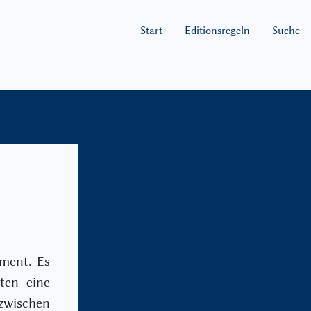
Start
Editionsregeln
Suche
gment. Es
ten eine
wischen