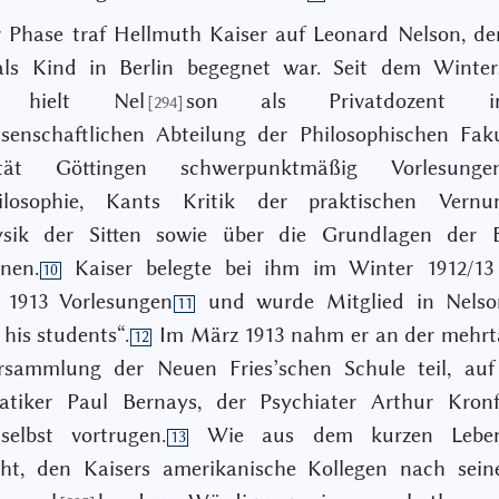
r Phase traf Hellmuth Kaiser auf Leonard Nelson, d
 als Kind in Berlin begegnet war. Seit dem Winter
0 hielt Nel
son als Privatdozent 
[294]
senschaftlichen Abteilung der Philosophischen Fak
sität Göttingen schwerpunktmäßig Vorlesung
ilosophie, Kants Kritik der praktischen Vern
sik der Sitten sowie über die Grundlagen der 
nen.
Kaiser belegte bei ihm im Winter 1912/1
10
1913 Vorlesungen
und wurde Mitglied in Nelsons
11
 his students“.
Im März 1913 nahm er an der mehrtä
12
ersammlung der Neuen Fries’schen Schule teil, auf
tiker Paul Bernays, der Psychiater Arthur Kron
selbst vortrugen.
Wie aus dem kurzen Lebens
13
eht, den Kaisers amerikanische Kollegen nach sei