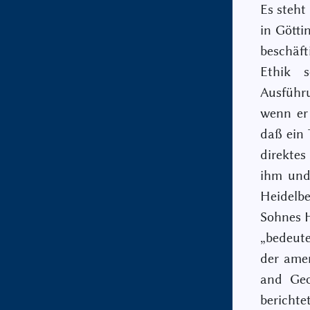
Es steht
in Götti
beschäft
Ethik s
Ausführ
wenn er 
daß ein 
direkte
ihm und
Heidelb
Sohnes 
„bedeut
der amer
and Geor
bericht