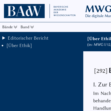
MW
Die digitale M
Bände
Band
Editorischer Bericht
[Über Ethi
(in: MWG I/12
[Über Ethik]
[292]
I. Zur
Im Nachl
behande
Handlu