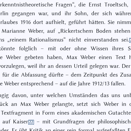
erkenntnistheoretische Fragen“, die Ernst Troeltsch,
rlin gegangen war, und ihr Sohn, der sich währe
laubes 1916 dort aufhielt, geführt hätten. Sie nimmt
 Marianne Weber, auf „Rickertschem Boden stehen[
s „reinem Rationalismus“ nicht einverstanden sei.
könnte folglich – mit oder ohne Wissen ihres 
e Weber gebeten haben, Max Weber einen Text 
vorzulegen, weil ihr an dessen Urteil gelegen war. Der 
 für die Abfassung dürfte – dem Zeitpunkt des Zus
 Weber entsprechend – auf die Jahre 1912/13 fallen.
gig davon, unter welchen Umständen das uns un
stück an Max Weber gelangte, setzt sich Weber in 
n Textfragment in Form eines akademischen Gutachte
 auf Kaiser
– mit Grundfragen der philosophisch
22
der. Er übt Kritik an einer rein formal aufgefaßten 