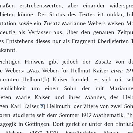
rmaßen erstrebenswerten, aber einander widerspr
bieten könne. Der Status des Textes ist unklar, I
tation sowie ein Zusatz Marianne Webers weisen M
ndeutig als Verfasser aus. Über den genauen Zeitp
s Entstehens dieses nur als Fragment überlieferten T
ekannt.
ichtigen Hinweis gibt jedoch der Zusatz von 
e Webers: „Max Weber: für Hellmut Kaiser
etwa 191
annten Hellmut(h) Kaiser handelt es sich mit se
heinlichkeit um einen Sohn der mit Mariann
deten Marie Kaiser und ihres Mannes, des Heid
gen Karl Kaiser.
Hellmuth, der ältere von zwei Sö
2
oren, studierte seit dem Sommer 1912 Mathematik, Ph
gogik in Göttingen. Dort geriet er unter den Einflu
d Nelson (1882–1927) begründeten Neuen Frie