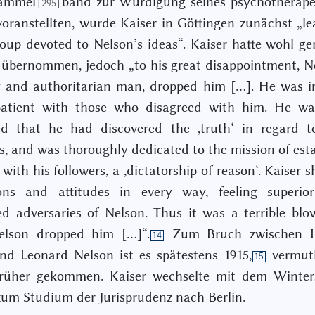
ammel
band zur Würdigung seines psychotherape
[295]
oranstellten, wurde Kaiser in Göttingen zunächst „le
oup devoted to Nelson’s ideas“. Kaiser hatte wohl ge
übernommen, jedoch „to his great disappointment, N
y and authoritarian man, dropped him […]. He was i
atient with those who disagreed with him. He wa
ed that he had discovered the ,truth‘ in regard to
s, and was thoroughly dedicated to the mission of esta
with his followers, a ,dictatorship of reason‘. Kaiser s
ions and attitudes in every way, feeling superio
d adversaries of Nelson. Thus it was a terrible bl
lson dropped him […]“.
Zum Bruch zwischen H
14
nd Leonard Nelson ist es spätestens 1915,
vermutl
15
 früher gekommen. Kaiser wechselte mit dem Winter
zum Studium der Jurisprudenz nach Berlin.