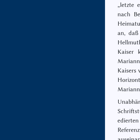
„letzte 
nach Be
Heimatur
an, daß
Hellmuth
Kaiser 
Mariann
Kaisers 
Horizont
Marianne
Unabhän
Schrift
edierte
Referenz
auseinan