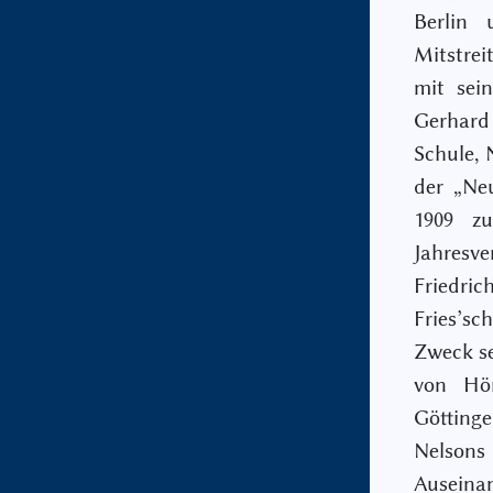
Berlin 
Mitstrei
mit sei
Gerhard
Schule, 
der „Neu
1909 zu
Jahresv
Friedric
Fries’sc
Zweck se
von Hör
Götting
Nelson
Auseinan