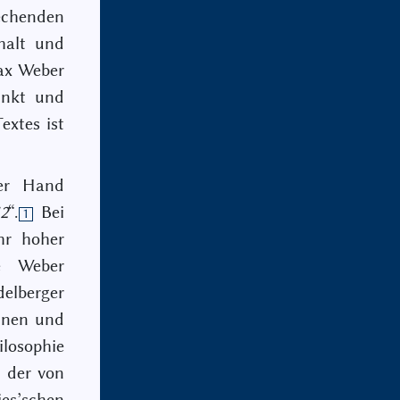
echenden
nhalt und
ax Weber
unkt und
extes ist
der Hand
2
“.
Bei
1
hr hoher
e Weber
elberger
hnen und
ilosophie
ß der von
s’schen