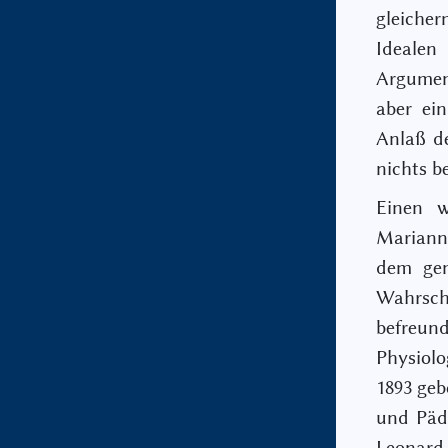
gleiche
Idealen 
Argumen
aber ei
Anlaß de
nichts b
Einen w
Mariann
dem gen
Wahrsc
befreun
Physiolo
1893 geb
und Päda
Leonar