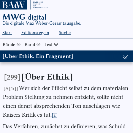
MWG
digital
Die digitale Max Weber-Gesamtausgabe.
Start
Editionsregeln
Suche
Bände
Band
Text
[Über Ethik. Ein Fragment]
(in: MWG I/12, hg. von Johannes Weiß in Zusammenarbeit mit Sa
[Über Ethik]
[299]
Wer sich der Pflicht selbst zu dem materialen
[A [1r]]
Problem Stellung zu nehmen entzieht, sollte nicht
einen derart absprechenden Ton anschlagen wie
Kaisers Kritik es tut.
a
Das Verfahren, zunächst zu definieren, was Schuld