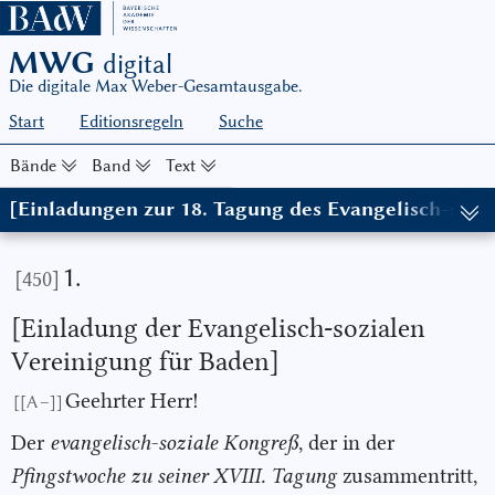
MWG
digital
Die digitale Max Weber-Gesamtausgabe.
Start
Editionsregeln
Suche
Bände
Band
Text
[Einladungen zur 18. Tagung des Evangelisch-sozi
(in: MWG I/8, hg. von Wolfgang Schluchter in Zusammenarbeit mi
1.
[450]
[Einladung der Evangelisch-sozialen
Vereinigung für Baden]
Geehrter Herr!
[[A –]]
Der
evangelisch-soziale Kongreß
, der in der
Pfingstwoche zu seiner
XVIII. Tagung
zusammentritt,