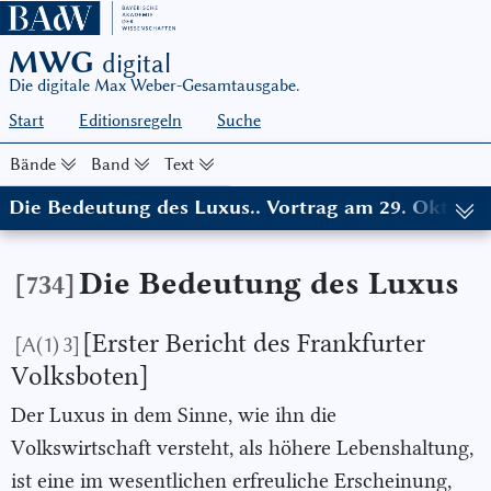
MWG
digital
Die digitale Max Weber-Gesamtausgabe.
Start
Editionsregeln
Suche
Bände
Band
Text
Die Bedeutung des Luxus.. Vortrag am 29. Oktober
(in: MWG I/4, hg. von Wolfgang J. Mommsen in Zusammenarbeit m
Die Bedeutung des Luxus
[734]
[Erster Bericht des Frankfurter
[A(1) 3]
Volksboten]
Der Luxus in dem Sinne, wie ihn die
Volkswirtschaft versteht, als höhere Lebenshaltung,
ist eine im wesentlichen erfreuliche Erscheinung,