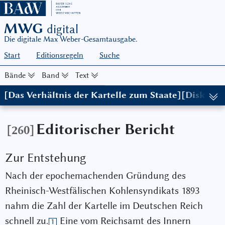
MWG
digital
Die digitale Max Weber-Gesamtausgabe.
Start
Editionsregeln
Suche
Bände
Band
Text
[Das Verhältnis der Kartelle zum Staate][Diskuss
(in: MWG I/8, hg. von Wolfgang Schluchter in Zusammenarbeit mi
Editorischer Bericht
[260]
Zur Entstehung
Nach der epochemachenden Gründung des
Rheinisch-Westfälischen Kohlensyndikats 1893
nahm die Zahl der Kartelle im Deutschen Reich
schnell zu.
Eine vom Reichsamt des Innern
1