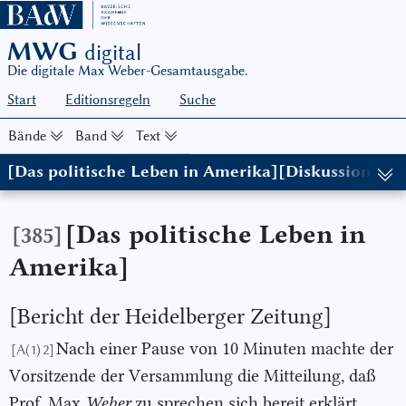
MWG
digital
Die digitale Max Weber-Gesamtausgabe.
Start
Editionsregeln
Suche
Bände
Band
Text
[Das politische Leben in Amerika][Diskussionsbei
(in: MWG I/8, hg. von Wolfgang Schluchter in Zusammenarbeit mi
[Das politische Leben in
[385]
Amerika]
[Bericht der Heidelberger Zeitung]
Nach einer Pause von 10 Minuten machte der
[A(1) 2]
Vorsitzende der Versammlung die Mitteilung, daß
Prof. Max
Weber
zu sprechen sich bereit erklärt