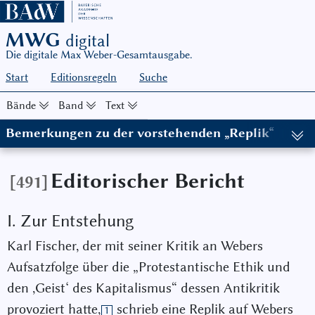
MWG
digital
Die digitale Max Weber-Gesamtausgabe.
Start
Editionsregeln
Suche
Bände
Band
Text
Bemerkungen zu der vorstehenden „Replik“
(in: MWG I/9, hg. von Wolfgang Schluchter in Zusammenarbeit mi
Editorischer Bericht
[491]
I. Zur Entstehung
Karl Fischer, der mit seiner Kritik an Webers
Aufsatzfolge über die „Protestantische Ethik und
den ,Geist‘ des Kapitalismus“ dessen Antikritik
provoziert hatte,
schrieb eine Replik auf Webers
1