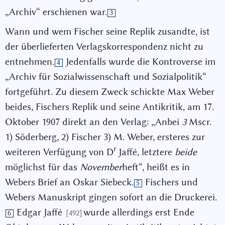
„Archiv“ erschienen war.
3
Wann und wem Fischer seine Replik zusandte, ist
der überlieferten Verlagskorrespondenz nicht zu
entnehmen.
Jedenfalls wurde die Kontroverse im
4
„Archiv für Sozialwissenschaft und Sozialpolitik“
fortgeführt. Zu diesem Zweck schickte Max Weber
beides, Fischers Replik und seine Antikritik, am 17.
Oktober 1907 direkt an den Verlag: „Anbei
3
Mscr.
1) Söderberg, 2) Fischer 3) Μ. Weber, ersteres zur
r
weiteren Verfügung von D
Jaffé, letztere
beide
möglichst für das
November
heft“, heißt es in
Webers Brief an Oskar Siebeck.
Fischers und
5
Webers Manuskript gingen sofort an die Druckerei.
Edgar Jaffé
wurde allerdings erst Ende
[492]
6