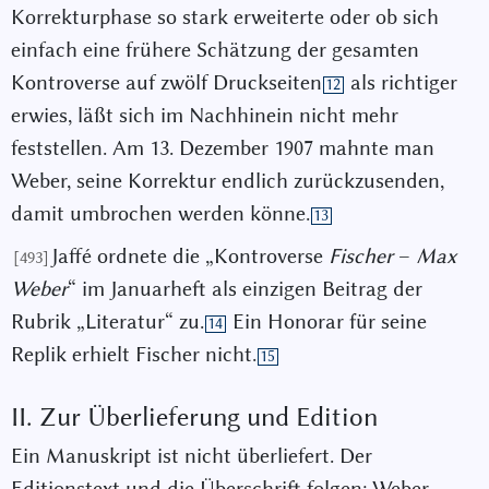
Korrekturphase so stark erweiterte oder ob sich
einfach eine frühere Schätzung der gesamten
Kontroverse auf zwölf Druckseiten
als richtiger
12
erwies, läßt sich im Nachhinein nicht mehr
feststellen. Am 13. Dezember 1907 mahnte man
Weber, seine Korrektur endlich zurückzusenden,
damit umbrochen werden könne.
13
Jaffé ordnete die „Kontroverse
Fischer
–
Max
[493]
Weber
“ im Januarheft als einzigen Beitrag der
Rubrik „Literatur“ zu.
Ein Honorar für seine
14
Replik erhielt Fischer nicht.
15
II. Zur Überlieferung und Edition
Ein Manuskript ist nicht überliefert. Der
Editionstext und die Überschrift folgen: Weber,