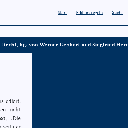
Start
Editionsregeln
Suche
: Recht, hg. von Werner Gephart und Siegfried Her
 ediert,
ten nicht
xt, „Die
 seit der