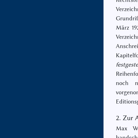
Verzei
Grundri
März 19
Verzeic
Anschre
Kapitelf
festgest
Reihenfo
noch n
vorgen
Editions
2. Zur 
Max We
handsch