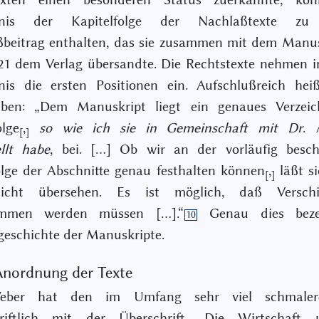
chnis der Kapitelfolge der Nachlaßtexte zu
ßbeitrag enthalten, das sie zusammen mit dem Manus
21 dem Verlag übersandte. Die Rechtstexte nehmen i
hnis die ersten Positionen ein. Aufschlußreich hei
iben: „Dem Manuskript liegt ein genaues Verzeic
olge
,
so
wie ich sie in Gemeinschaft mit Dr
.
[
]
ellt habe
, bei. […] Ob wir an der vorläufig besch
lge der Abschnitte genau festhalten können
,
läßt s
[
]
icht übersehen. Es ist möglich, daß Verschi
ommen werden müssen […].“
Genau dies beze
10
geschichte der Manuskripte.
Anordnung der Texte
ber hat den im Umfang sehr viel schmaler
riftlich mit der Überschrift „Die Wirtschaft