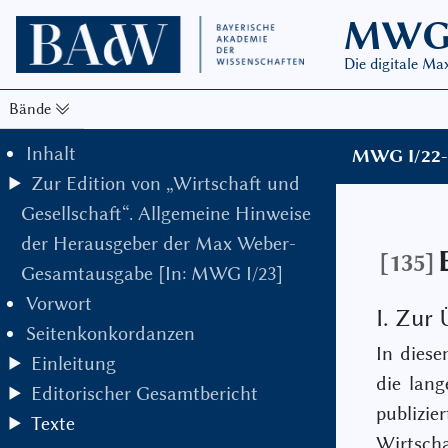
MW
Die digitale M
Bände
Inhalt
MWG I/22-3
Zur Edition von „Wirtschaft und
Gesellschaft“. Allgemeine Hinweise
der Herausgeber der Max Weber-
[135]
Gesamtausgabe [In: MWG I/23]
Vorwort
I. Zur 
Seitenkonkordanzen
In dies
Einleitung
die lang
Editorischer Gesamtbericht
publizi
Texte
Wirtscha