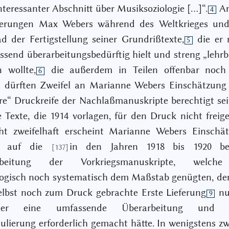
nteressanter Abschnitt über Musiksoziologie […]“.
An
4
erungen Max Webers während des Weltkrieges un
 der Fertigstellung seiner Grundrißtexte,
die er
5
ssend überarbeitungsbedürftig hielt und streng „lehr
n wollte,
die außerdem in Teilen offenbar noch 
6
dürften Zweifel an Marianne Webers Einschätzung 
re“ Druckreife der Nachlaßmanuskripte berechtigt se
e Texte, die 1914 vorlagen, für den Druck nicht freig
cht zweifelhaft erscheint Marianne Webers Einschä
ck auf die
in den Jahren 1918 bis 1920 be
[137]
rbeitung der Vorkriegsmanuskripte, welch
ogisch noch systematisch dem Maßstab genügten, de
lbst noch zum Druck gebrachte Erste Lieferung
nu
9
r eine umfassende Überarbeitung und te
lierung erforderlich gemacht hätte. In wenigstens zw