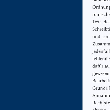
Ordnung
römische
Text de
Schreibt
und ent
Zusamme
jedenfa
fehlend
dafür au
gewesen
Bearbe
Grundriß
Annahme
Rechtst