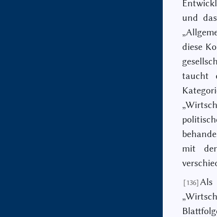
Entwickl
und das
„Allgeme
diese Ko
gesells
taucht 
Katego
„Wirtsch
politis
behande
mit de
verschie
Als
[136]
„Wirtsch
Blattfol