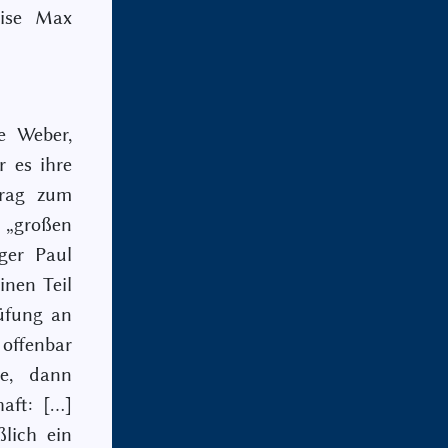
eise Max
e Weber,
 es ihre
trag zum
„großen
ger Paul
inen Teil
üfung an
 offenbar
gie, dann
aft: […]
ßlich ein