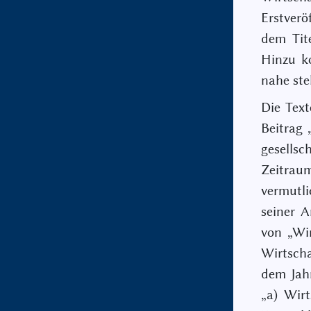
Erstverö
dem Tit
Hinzu k
nahe ste
Die Tex
Beitrag 
gesells
Zeitraum
vermutli
seiner A
von „Wi
Wirtsch
dem Jahr
„a) Wirt