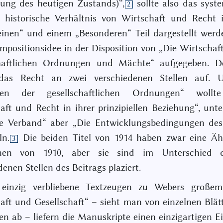
ung des heutigen Zustands)“,
sollte also das syst
2
 historische Verhältnis von Wirtschaft und Recht 
inen“ und einem „Besonderen“ Teil dargestellt werde
mpositionsidee in der Disposition von „Die Wirtschaf
chaftlichen Ordnungen und Mächte“ aufgegeben. D
das Recht an zwei verschiedenen Stellen auf. U
rien der gesellschaftlichen Ordnungen“ wollt
aft und Recht in ihrer prinzipiellen Beziehung“, unte
che Verband“ aber „Die Entwicklungsbedingungen des
ln.
Die beiden Titel von 1914 haben zwar eine Ähn
3
nen von 1910, aber sie sind im Unterschied 
denen Stellen des Beitrags plaziert.
 einzig verbliebene Textzeugen zu Webers großem
aft und Gesellschaft“ – sieht man von einzelnen Blät
gen ab – liefern die Manuskripte einen einzigartigen Ei