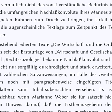
 vermutlich nicht das sonst verständliche Bedürfnis
 die umfangreichen Nachlaßkonvolute ihres Mannes z
gneten Rahmen zum Druck zu bringen, ihr Urteil b
 die augenscheinliche Textlage zum Zeitpunkt des T
er.
hstehend edierten Texte „Die Wirtschaft und die Or
s seit der Erstauflage von „Wirtschaft und Gesellscha
l „Rechtssoziologie“ bekannte Nachlaßkonvolut sin
cht nur sorgfältig durchredigiert und stark erweitert
t zahlreichen Satzanweisungen, im Falle des zweite
m noch mit paragraphenweise eingefügten Tit
blättern samt Inhaltsübersichten versehen. Es i
ziehbar, wenn Marianne Weber sie für satzreif hie
ten Hinweis darauf, daß die Erstherausgeberin de
exten einen besonderen Status zuerkannte, kö