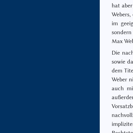
hat aber
Webers,
im geei
sondern
Max Web
Die nac
sowie da
dem Tite
Weber ni
auch mi
außerde
Vorsatz
nachvoll
implizi
Rechtst