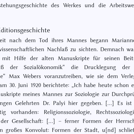
stehungsgeschichte des Werkes und die Arbeitsw
Editionsgeschichte
eit nach dem Tod ihres Mannes begann Mariann
wissenschaftlichen Nachlaß zu sichten. Demnach war
, mit Hilfe der alten Manuskripte für seinen Bei
riß der Sozialökonomik“ die Drucklegung der 
gie“ Max Webers voranzutreiben, wie sie dem Verle
am 30. Juni 1920 berichtete: „Ich habe heute schon e
uskripte meines Mannes zur Soziologie zur Durchpr
ngen Gelehrten Dr. Palyi hier gegeben. […] Es ist
tig vorhanden: Religionssoziologie, Rechtssoziolo
der Gesellschaft: […] – ferner Formen der Herrsch
n großes Konvolut: Formen der Stadt, u[nd] schlie