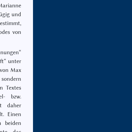
 Marianne
ügig und
estimmt,
odes von
dnungen“
ft“ unter
d von Max
, sondern
n Textes
el- bzw.
st daher
lt. Einen
n beiden
nnte das