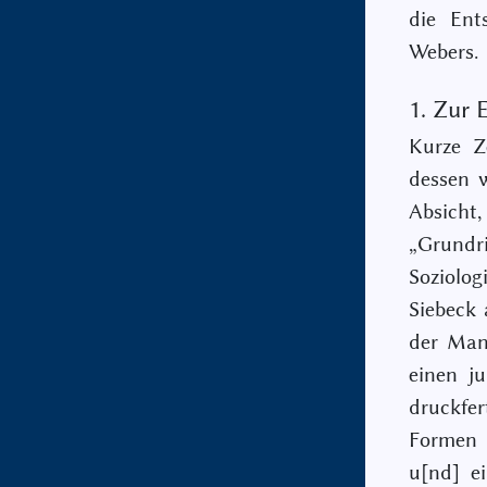
die Ent
Webers.
1. Zur 
Kurze Z
dessen 
Absicht
„Grund
Soziolo
Siebeck 
der Man
einen ju
druckfer
Formen 
u[nd] ei