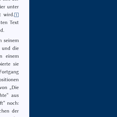
ier unter
 wird.
1
ten Text
d.
n seinem
t und die
in einem
ierte sie
 Fortgang
ositionen
von „Die
hte“ aus
ft“ noch:
ochen der