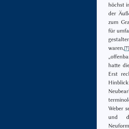
höchst i
der Äuß
zum Grad
für umfa
gestalte
waren,
7
„offenba
hatte di
Erst re
Hinbli
Neubea
terminol
Weber se
und de
Neuformu