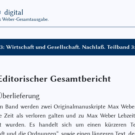
G
digital
ax Weber-Gesamtausgabe.
: Wirtschaft und Gesellschaft. Nachlaß. Teilband 3
Editorischer Gesamtbericht
Überlieferung
em Band werden zwei Originalmanuskripte Max Webers
e Zeit als verloren galten und zu Max Weber Lebzei
ert wurden. Es handelt sich um einen kürzeren Te
ft und die Ordnungen“, sowie einen längeren Text, der