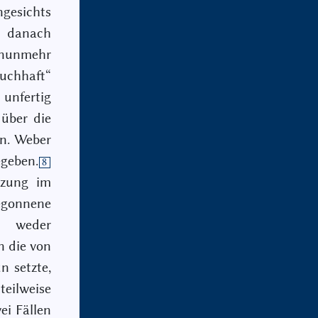
gesichts
d danach
 nunmehr
buchhaft“
unfertig
über die
in. Weber
egeben.
8
tzung im
gonnene
e weder
n die von
n setzte,
ilweise
ei Fällen