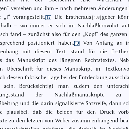
en“ versehen und ihm – nach mehreren Änderungen
 „I“ vorangestellt.
Die Erstheraus
geber kön
[138]
12
shalb – wo immer er sich im Nachlaßkonvolut au
isch fand – zunächst also für den „Kopf“ des ganzen
sprechend positioniert haben.
Von Anfang an i
13
nhang mit diesem Text stand für die Ersther
lls das Manuskript des längeren Rechtstextes. Neb
en Überschrift für dieses Manuskript im Textkonv
ch dessen faktische Lage bei der Entdeckung aussch
 sein. Berücksichtigt man zudem den unterschi
itungsstand der Nachlaßmanuskripte zu
beitrag und die darin signalisierte Satzreife, dann sc
 plausibel, daß die beiden für den Druck vorbe
exte zu den letzten von Weber zusammenhängend bear