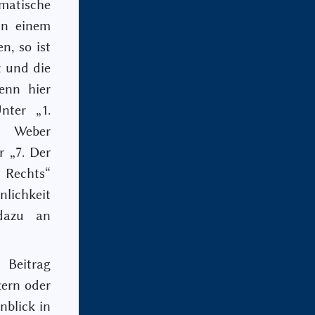
ematische
in einem
n, so ist
t und die
enn hier
nter „1.
e Weber
r „7. Der
 Rechts“
lichkeit
dazu an
 Beitrag
tern oder
nblick in