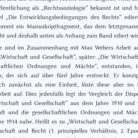
ffentlichung als „Rechtssoziologie“ bekannt ist und h
el „Die Entwicklungsbedingungen des Rechts“ ediert
ommt ein Manuskriptfragment, das dem letztgenann
ht und deshalb unten als Anhang zum Band ediert wir
te sind im Zusammenhang mit Max Webers Arbeit a
„Wirtschaft und Gesellschaft“, später: „Die Wirtschaf
chaftlichen Ordnungen und Mächte“, entstanden, 
, der sich auf über fünf Jahre erstreckt. Er konzip
ch zunächst als eine Einheit, löste diese aber im
rbeit auf. Dies jedenfalls legt der Vergleich der Disp
rtschaft und Gesellschaft“ aus dem Jahre 1910 und 
aft und die gesellschaftlichen Ordnungen und Mäc
e 1914 nahe. Heißt es zu „Wirtschaft und Gesellscha
schaft und Recht (1. prinzipielles Verhältnis, 2. Ep