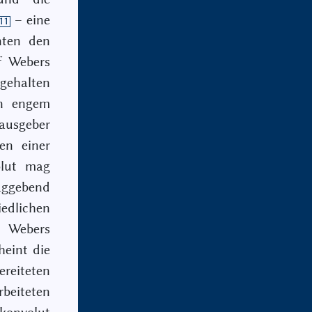
– eine
11
nten den
f Webers
 gehalten
n engem
ausgeber
en einer
olut mag
laggebend
edlichen
 Webers
heint die
reiteten
beiteten