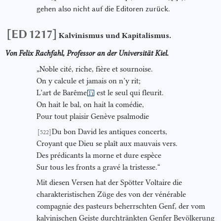
gehen also nicht auf die Editoren zurück.
[ED 1217]
Kalvinismus und Kapitalismus.
Von Felix Rachfahl, Professor an der Universität Kiel.
„Noble cité, riche, fière et sournoise.
On y calcule et jamais on n’y rit;
L’art de Barême
est le seul qui fleurit.
1)
On hait le bal, on hait la comédie,
Pour tout plaisir Genève psalmodie
Du bon David les antiques concerts,
[522]
Croyant que Dieu se plaît aux mauvais vers.
Des prédicants la morne et dure espèce
Sur tous les fronts a gravé la tristesse.“
Mit diesen Versen hat der Spötter Voltaire die
charakteristischen Züge des von der vénérable
compagnie des pasteurs beherrschten Genf, der vom
kalvinischen Geiste durchtränkten Genfer Bevölkerung