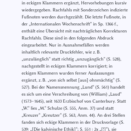
in eckigen Klammern ergänzt, Hervorhebungen kursiv
wiedergegeben. Rachfahls mit Sonderzeichen indizierte
Fußnoten werden durchgezählt. Die letzte Fußnote, in
der „Internationalen Wochenschrift“ in Sp. 1366 f.,
enthält eine Übersicht mit nachträglichen Korrekturen
Rachfahls. Diese sind in den folgenden Abdruck
eingearbeitet. Nur in Ausnahmefällen werden
inhaltlich relevante Druckfehler, wie z. B.
„unzulänglich“ statt richtig „unzugänglich“ (S. 528),
nachgestellt in eckigen Klammern korrigiert; in
eckigen Klammern wurden ferner Auslassungen
ergänzt, z. B. „von sich selbst [aus] ohnmächtig“ (S.
527). Bei der Namensnennung „Lund“ (S. 561) handelt
es sich um eine Verschreibung von (William) „Laud“
(1573–1645), seit 1633 Erzbischof von Canterbury. Statt
„W.“ lies „Μ.“ Schulze (S. 555, Anm. 37) und statt
„Kreuzer“ „Kreutzer“ (S. 563, Anm. 44). An drei Stellen
fanden sich eckige Klammern in der Druckvorlage (S.
539: „[Die kalvinische Ethik]“; S. 551 : 2x „[!]“), sie