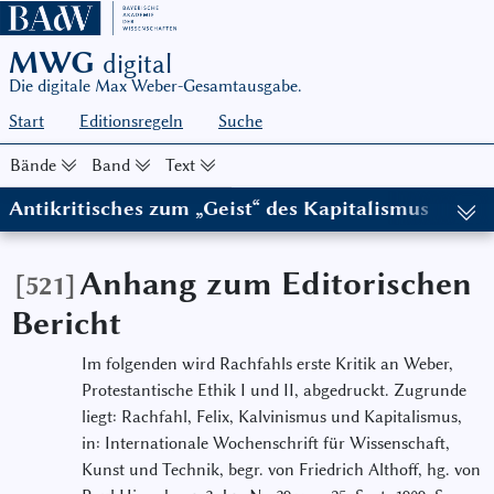
MWG
digital
Die digitale Max Weber-Gesamtausgabe.
Start
Editionsregeln
Suche
Bände
Band
Text
Antikritisches zum „Geist“ des Kapitalismus
(in: MWG I/9, hg. von Wolfgang Schluchter in Zusammenarbeit mi
Anhang zum Editorischen
[521]
Bericht
Im folgenden wird Rachfahls erste Kritik an Weber,
Protestantische Ethik I und II, abgedruckt. Zugrunde
liegt: Rachfahl, Felix, Kalvinismus und Kapitalismus,
in: Internationale Wochenschrift für Wissenschaft,
Kunst und Technik, begr. von Friedrich Althoff, hg. von