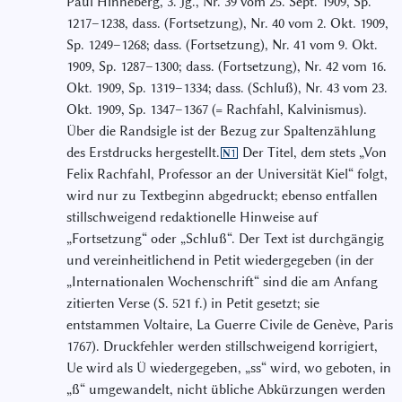
Paul Hinneberg, 3. Jg., Nr. 39 vom 25. Sept. 1909, Sp.
1217–1238, dass. (Fortsetzung), Nr. 40 vom 2. Okt. 1909,
Sp. 1249–1268; dass. (Fortsetzung), Nr. 41 vom 9. Okt.
1909, Sp. 1287–1300; dass. (Fortsetzung), Nr. 42 vom 16.
Okt. 1909, Sp. 1319–1334; dass. (Schluß), Nr. 43 vom 23.
Okt. 1909, Sp. 1347–1367 (= Rachfahl, Kalvinismus).
Über die Randsigle ist der Bezug zur Spaltenzählung
des Erstdrucks hergestellt.
Der Titel, dem stets „Von
N1
Felix Rachfahl, Professor an der Universität Kiel“ folgt,
wird nur zu Textbeginn abgedruckt; ebenso entfallen
stillschweigend redaktionelle Hinweise auf
„Fortsetzung“ oder „Schluß“. Der Text ist durchgängig
und vereinheitlichend in Petit wiedergegeben (in der
„Internationalen Wochenschrift“ sind die am Anfang
zitierten Verse (S. 521 f.) in Petit gesetzt; sie
entstammen Voltaire, La Guerre Civile de Genève, Paris
1767). Druckfehler werden stillschweigend korrigiert,
Ue wird als Ü wiedergegeben, „ss“ wird, wo geboten, in
„ß“ umgewandelt, nicht übliche Abkürzungen werden