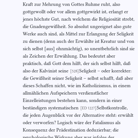
Kraft zur Mehrung von Gottes Ruhme ruht, also
gottgewollt oder vor allem gottgewirkt ist, erlangt er
jenes höchste Gut, nach welchem die Religiosität strebt,
die Gnadengewißheit. So absolut ungeeignet also gute
Werke auch sind, als Mittel zur Erlangung der Seligkeit
zu dienen (denn auch der Erwählte ist Kreatur und von
sich selbst [aus] ohnmächtig), so unentbehrlich sind sie
als Zeichen der Erwählung. Das bedeutet aber
praktisch, daß Gott dem hilft, der sich selbst hilft, daß
also der Kalvinist seine
Seligkeit – oder korrekter:
[528]
die Gewißheit seiner Seligkeit – selbst schafft, daß aber
dieses Schaffen nicht, wie im Katholizismus, in einem
allmählichen Aufspeichern verdienstlicher
Einzelleistungen bestehen kann, sondern in einer
beständigen systematischen
Selbstkontrolle,
[ED 1227]
die jeden Augenblick vor der Alternative steht: erwählt
oder verworfen? Logisch wäre der Fatalismus als
Konsequenz der Prädestination deduzierbar; die
psychologische Wirkung aber war infolge der