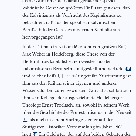
als die Annahme, daß darauf gerade der speziell
kalvinische Geist von größtem Einflusse gewesen, daß
der Kalvinismus als Vorfrucht des Kapitalismus zu
betrachten, daß aus der spezifisch kalvinischen
Berufsethik der Geist des modernen Kapitalismus
hervorgegangen ist?
In der Tat hat ein Nationalökonom von großem Ruf,
Max Weber in Heidelberg, diese These von der
Herkunft des kapitalistischen Geistes aus der
kalvinistischen Berufsethik aufgestellt und vertreten
,
2)
und reicher Beifall,
ungeteilte Zustimmung ist
[ED 1218]
ihm aus den Reihen seiner eigenen und anderer
Wissenschaften zuteil geworden. Zunächst schloß sich
ihm sein Kollege, der ausgezeichnete Heidelberger
Theologe Ernst Troeltsch, an, sowohl in seinem Werk
über die Geschichte des Protestantismus in der Neuzeit
, als auch in einem Vortrage, den er auf der
3)
Stuttgarter Historiker-Versammlung im Jahre 1906
hielt.
Ein Gelehrter, der auf den beiden Gebieten der
4)