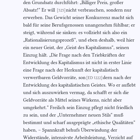
den Grundsatz durchführt: „Billiger Preis, großer
Absatz!“ Er will
nicht verbrauchen, sondern nur
[525]
erwerben. Das Gewicht seiner Konkurrenz macht sich
bald für seine Berufsgenossen unangenehm fühlbar; er
steigt, während sie sinken: es vollzieht sich also ein
„Rationalisierungsprozeß“, und eben deshalb, weil hier
ein neuer Geist, der „Geist des Kapitalismus“, seinen
Einzug hält. „Die Frage nach den Triebkräften der
Entwicklung des Kapitalismus ist nicht in erster Linie
eine Frage nach der Herkunft der kapitalistisch
verwertbaren Geldvorräte, son
dern nach der
[ED 1222]
Entwicklung des kapitalistischen Geistes. Wo er auflebt
und sich auszuwirken vermag, da schafft er sich die
Geldvorräte als Mittel seines Wirkens, nicht aber
umgekehrt.“ Freilich sein Einzug pflegt nicht friedlich
zu sein, und der „Unternehmer neuen Stils“ muß
bestimmt und scharf ausgeprägte „ethische Qualitäten“
haben, – Spannkraft behufs Überwindung der
Widerstände, intensivste Arbeitsleistung, Verzicht auf