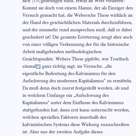
sich
gedrungen fühlt, etwas an Wert verlieren?
[630]
Kommt sie doch von einem Manne, der als Einziger den
Versuch gemacht hat, die Webersche These wirklich an
der Hand des geschichtlichen Materials durchzuführen,
und der nunmehr rund aussprechen muß, daß er dabei
gescheitert ist! Die gesamte Erörterung zeugt aber auch
von einer völligen Verkennung der für die historische
Arbeit maßgebenden methodologischen
Gesichtspunkte. Webers These gipfelte, wie Troeltsch
einmal
ganz richtig sagt, im Versuche, „die
7)
eigentliche Bedeutung des Kalvinismus für den
Aufschwung des modernen Kapitalismus“ zu ermitteln.
Da muß denn doch zuerst festgestellt werden, ob und
in welchem Umfange ein „Aufschwung des
Kapitalismus“ unter dem Einflusse des Kalvinismus
stattgefunden hat; dann erst kann untersucht werden,
welchen speziellen Faktoren innerhalb des
kalvinistischen Systems diese Wirkung zuzuschreiben
ist. Aber nur der zweiten Aufgabe dieses