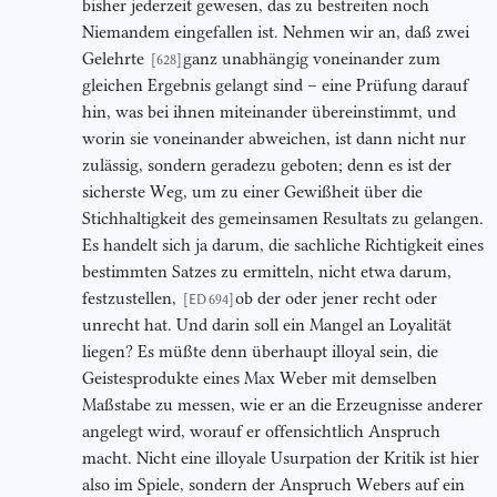
bisher jederzeit gewesen, das zu bestreiten noch
Niemandem eingefallen ist. Nehmen wir an, daß zwei
Gelehrte
ganz unabhängig voneinander zum
[628]
gleichen Ergebnis gelangt sind – eine Prüfung darauf
hin, was bei ihnen miteinander übereinstimmt, und
worin sie voneinander abweichen, ist dann nicht nur
zulässig, sondern geradezu geboten; denn es ist der
sicherste Weg, um zu einer Gewißheit über die
Stichhaltigkeit des gemeinsamen Resultats zu gelangen.
Es handelt sich ja darum, die sachliche Richtigkeit eines
bestimmten Satzes zu ermitteln, nicht etwa darum,
festzustellen,
ob der oder jener recht oder
[ED 694]
unrecht hat. Und darin soll ein Mangel an Loyalität
liegen? Es müßte denn überhaupt illoyal sein, die
Geistesprodukte eines Max Weber mit demselben
Maßstabe zu messen, wie er an die Erzeugnisse anderer
angelegt wird, worauf er offensichtlich Anspruch
macht. Nicht eine illoyale Usurpation der Kritik ist hier
also im Spiele, sondern der Anspruch Webers auf ein