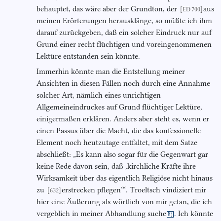
behauptet, das wäre aber der Grundton, der
aus
[ED 700]
meinen Erörterungen herausklänge, so müßte ich ihm
darauf zurückgeben, daß ein solcher Eindruck nur auf
Grund einer recht flüchtigen und voreingenommenen
Lektüre entstanden sein könnte.
Immerhin könnte man die Entstellung meiner
Ansichten in diesen Fällen noch durch eine Annahme
solcher Art, nämlich eines unrichtigen
Allgemeineindruckes auf Grund flüchtiger Lektüre,
einigermaßen erklären. Anders aber steht es, wenn er
einen Passus über die Macht, die das konfessionelle
Element noch heutzutage entfaltet, mit dem Satze
abschließt: „Es kann also sogar für die Gegenwart gar
keine Rede davon sein, daß ,kirchliche Kräfte ihre
Wirksamkeit über das eigentlich Religiöse nicht hinaus
zu
erstrecken pflegen‘“. Troeltsch vindiziert mir
[632]
hier eine Äußerung als wörtlich von mir getan, die ich
vergeblich in meiner Abhandlung suche
. Ich könnte
8)