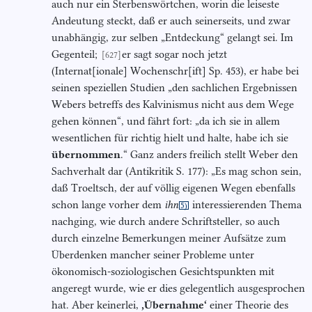
auch nur ein Sterbenswörtchen, worin die leiseste
Andeutung steckt, daß er auch seinerseits, und zwar
unabhängig, zur selben „Entdeckung“ gelangt sei. Im
Gegenteil;
er sagt sogar noch jetzt
[627]
(Internat[ionale] Wochenschr[ift] Sp. 453), er habe bei
seinen speziellen Studien „den sachlichen Ergebnissen
Webers betreffs des Kalvinismus nicht aus dem Wege
gehen können“, und fährt fort: „da ich sie in allem
wesentlichen für richtig hielt und halte, habe ich sie
übernommen
.“ Ganz anders freilich stellt Weber den
Sachverhalt dar (Antikritik S. 177): „Es mag schon sein,
daß Troeltsch, der auf völlig eigenen Wegen ebenfalls
schon lange vorher dem
ihn
interessierenden Thema
5)
nachging, wie durch andere Schriftsteller, so auch
durch einzelne Bemerkungen meiner Aufsätze zum
Überdenken mancher seiner Probleme unter
ökonomisch-soziologischen Gesichtspunkten mit
angeregt wurde, wie er dies gelegentlich ausgesprochen
hat. Aber keinerlei,
,Übernahme‘
einer Theorie des