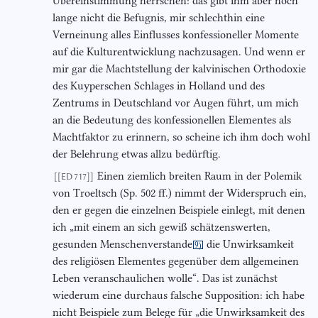
Übereinstimmung herrschen: das gibt ihm aber noch
lange nicht die Befugnis, mir schlechthin eine
Verneinung alles Einflusses konfessioneller Momente
auf die Kulturentwicklung nachzusagen. Und wenn er
mir gar die Machtstellung der kalvinischen Orthodoxie
des Kuyperschen Schlages in Holland und des
Zentrums in Deutschland vor Augen führt, um mich
an die Bedeutung des konfessionellen Elementes als
Machtfaktor zu erinnern, so scheine ich ihm doch wohl
der Belehrung etwas allzu bedürftig.
Einen ziemlich breiten Raum in der Polemik
[[ED 717]]
von Troeltsch (Sp. 502 ff.) nimmt der Widerspruch ein,
den er gegen die einzelnen Beispiele einlegt, mit denen
ich „mit einem an sich gewiß schätzenswerten,
gesunden Menschenverstande
die Unwirksamkeit
9)
des religiösen Elementes gegenüber dem allgemeinen
Leben veranschaulichen wolle“. Das ist zunächst
wiederum eine durchaus falsche Supposition: ich habe
nicht Beispiele zum Belege für „die Unwirksamkeit des