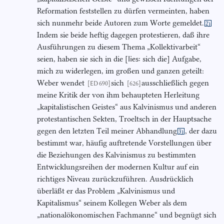
Reformation feststellen zu dürfen vermeinten, haben
sich nunmehr beide Autoren zum Worte gemeldet.
2)
Indem sie beide heftig dagegen protestieren, daß ihre
Ausführungen zu diesem Thema „Kollektivarbeit“
seien, haben sie sich in die [
lies:
sich die] Aufgabe,
mich zu widerlegen, im großen und ganzen geteilt:
Weber wendet
sich
ausschließlich gegen
[ED 690]
[626]
meine Kritik der von ihm behaupteten Herleitung
„kapitalistischen Geistes“ aus Kalvinismus und anderen
protestantischen Sekten, Troeltsch in der Hauptsache
gegen den letzten Teil meiner Abhandlung
, der dazu
3)
bestimmt war, häufig auftretende Vorstellungen über
die Beziehungen des Kalvinismus zu bestimmten
Entwicklungsreihen der modernen Kultur auf ein
richtiges Niveau zurückzuführen. Ausdrücklich
überläßt er das Problem „Kalvinismus und
Kapitalismus“ seinem Kollegen Weber als dem
„nationalökonomischen Fachmanne“ und begnügt sich