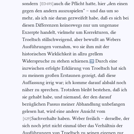
sondern
auch die Pflicht hatte, hier „den einen
[ED 695]
gegen den andern auszuspielen“ – und das um so
mehr, als ich nie daran gezweifelt habe, daß es sich bei
diesen Differenzen keineswegs nur um ungenaue
Exzerpte handelt, vielmehr um Korrekturen, die
Troeltsch stillschweigend, aber bewußt an Webers
Ausführungen vornahm, wo sie ihm mit der
historischen Wirklichkeit in allzu grellem
Widerspruche zu stehen schienen.
Durch eine
6)
inzwischen erfolgte Erklärung von Troeltsch hat sich
zu meinem großen Erstaunen gezeigt, daß diese
Auffassung irrig war; ich komme darauf alsbald noch
näher zu sprechen. Trotzdem bleibt bestehen, daß ich
sie gehabt habe, und niemand, der den darauf
bezüglichen Passus meiner Abhandlung unbefangen
gelesen hat, wird eine andere Ansicht vom
Sachverhalte haben. Weber freilich – derselbe, der
[629]
sich noch jetzt nicht einmal über das Verhältnis der
Ausführungen von Troeltsch zu seinen eigenen zur