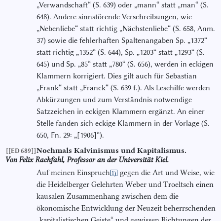
„Verwandschaft“ (S. 639) oder „mann“ statt „man“ (S.
648). Andere sinnstörende Verschreibungen, wie
„Nebenliebe“ statt richtig „Nächstenliebe“ (S. 658, Anm.
37) sowie die fehlerhaften Spaltenangaben Sp. „1372“
statt richtig „1352“ (S. 644), Sp. „1203“ statt „1293“ (S.
645) und Sp. „85“ statt „780“ (S. 656), werden in eckigen
Klammern korrigiert. Dies gilt auch für Sebastian
„Frank“ statt „Franck“ (S. 639 f.). Als Lesehilfe werden
Abkürzungen und zum Verständnis notwendige
Satzzeichen in eckigen Klammern ergänzt. An einer
Stelle fanden sich eckige Klammern in der Vorlage (S.
650, Fn. 29: „[1906]“).
Nochmals Kalvinismus und Kapitalismus.
[[ED 689]]
Von Felix Rachfahl, Professor an der Universität Kiel.
Auf meinen Einspruch
gegen die Art und Weise, wie
1)
die Heidelberger Gelehrten Weber und Troeltsch einen
kausalen Zusammenhang zwischen dem die
ökonomische Entwicklung der Neuzeit beherrschenden
„kapitalistischen Geiste“ und gewissen Richtungen der