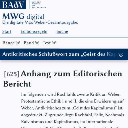
MWG
digital
Die digitale Max Weber-Gesamtausgabe.
Start
Editionsregeln
Suche
Bände
Band
Text
Antikritisches Schlußwort zum „Geist des Kapital
(in: MWG I/9, hg. von Wolfgang Schluchter in Zusammenarbeit mi
Anhang zum Editorischen
[625]
Bericht
Im folgenden wird Rachfahls zweite Kritik an Weber,
Protestantische Ethik I und II, die eine Erwiderung auf
Weber, Antikritisches zum „Geist des Kapitalismus“ ist,
abgedruckt. Zugrunde liegt: Rachfahl, Felix, Nochmals
Kalvinismus und Kapitalismus, in: Internationale