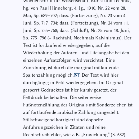
Wochenschrift für Wissenschaft, Kunst und Technik,
hg. von Paul Hinneberg, 4. Jg., 1910, Nr. 22 vom 28.
Mai, Sp. 689–702; dass. (Fortsetzung), Nr. 23 vom 4.
Juni, Sp. 717–734; dass. (Fortsetzung), Nr. 24 vom 11.
Juni, Sp. 755–768; dass. (Schluß), Nr. 25 vom 18. Juni,
Sp. 775–796 (= Rachfahl, Nochmals Kalvinismus). Der
Text ist fortlaufend wiedergegeben, auf die
Wiederholung der Autoren- und Titelangabe bei den
einzelnen Aufsatzfolgen wird verzichtet. Eine
Zuordnung ist durch die marginal mitlaufende
Spaltenzählung möglich.
Der Text wird hier
N1
durchgängig in Petit wiedergegeben. Im Original
gesperrt Gedrucktes ist hier kursiv gesetzt, der
Fettdruck beibehalten. Die seitenweise
Fußnotenzählung des Originals mit Sonderzeichen ist
auf fortlaufende arabische Zählung umgestellt.
Stillschweigend korrigiert sind doppelte
Anführungszeichen in Zitaten und reine
Rechtschreibfehler, wie z. B. „Enwicklung“ (S. 632),