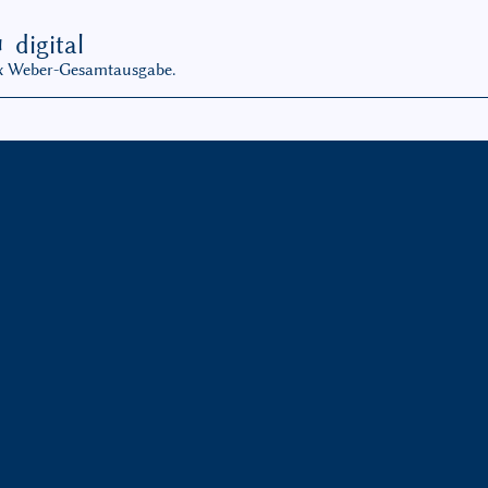
G
digital
ax Weber-Gesamtausgabe.