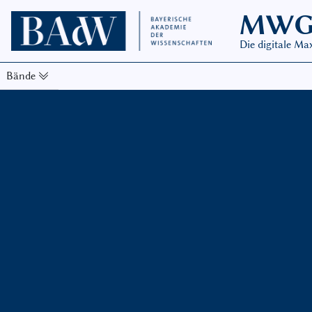
MW
Die digitale M
Bände