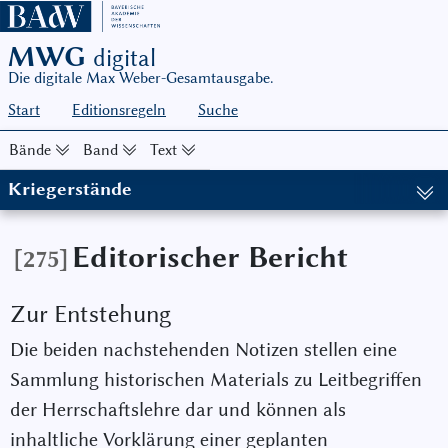
MWG
digital
Die digitale Max Weber-Gesamtausgabe.
Start
Editionsregeln
Suche
Bände
Band
Text
Kriegerstände
(in: MWG I/22-1, hg. von Wolfgang J. Mommsen, in Zusammenarbe
Editorischer Bericht
[275]
Zur Entstehung
Die beiden nachstehenden Notizen stellen eine
Sammlung historischen Materials zu Leitbegriffen
der Herrschaftslehre dar und können als
inhaltliche Vorklärung einer geplanten