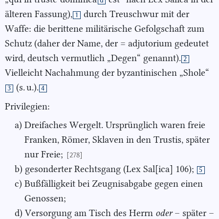
d
älteren Fassung),
durch Treuschwur mit der
1
Waffe: die berittene militärische Gefolgschaft zum
Schutz (daher der Name, der = adjutorium gedeutet
wird, deutsch vermutlich „Degen“ genannt).
2
Vielleicht Nachahmung der byzantinischen „Shole“
(s. u.).
3
4
Privilegien:
a) Dreifaches Wergelt. Ursprünglich waren freie
Franken, Römer, Sklaven in den Trustis, später
nur Freie;
[278]
b) gesonderter Rechtsgang (Lex Sal[ica] 106);
5
c) Bußfälligkeit bei Zeugnisabgabe gegen einen
Genossen;
d) Versorgung am Tisch des Herrn
oder
– später –