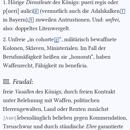
1. Hörige
Dienstleute
des Königs: pueri regis oder
p[ueri] aulici
(vermutlich auch die
Adalskalken
8
f
in Bayern),
zuweilen Antrustionen. Und:
unfrei
,
9
also: doppeltes Litenwergelt.
2. Unfreie „in
cohorte
“, militärisch bewaffnete
g
Kolonen, Sklaven, Ministerialen. Im Fall der
Berufsmäßigkeit heißen sie „honorati“, haben
Waffenrecht, Fähigkeit zu beneficia.
III.
Feudal
:
freie
Vasallen
des Königs, durch freien Kontrakt
unter Belehnung mit Waffen, politischen
Herrengewalten, Land oder Renten zunächst
lebenslänglich belieben gegen Kommendation,
[A 641]
Treuschwur und durch ständische
Ehre
garantierte