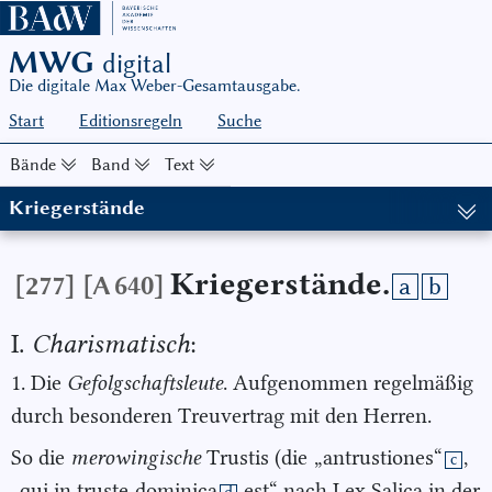
MWG
digital
Die digitale Max Weber-Gesamtausgabe.
Start
Editionsregeln
Suche
Bände
Band
Text
Kriegerstände
(in: MWG I/22-1, hg. von Wolfgang J. Mommsen, in Zusammenarbe
Kriegerstände.
[277]
[A 640]
a
b
I.
Charismatisch
:
1. Die
Gefolgschaftsleute
. Aufgenommen regelmäßig
durch besonderen Treuvertrag mit den Herren.
So die
merowingische
Trustis (die
„antrustiones“
,
c
„qui in truste
dominica
est“ nach Lex Salica in der